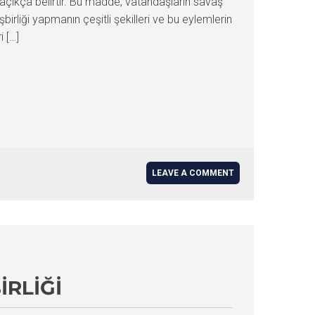
çıkça belirtir. Bu madde, vatandaşların savaş
irliği yapmanın çeşitli şekilleri ve bu eylemlerin
i […]
LEAVE A COMMENT
IRLIĞI