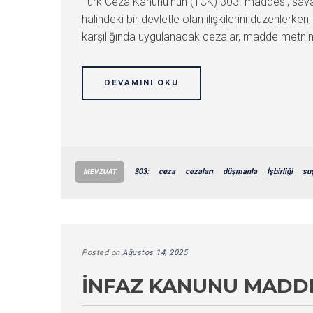
Türk Ceza Kanunu’nun (TCK) 303. maddesi, savaş
halindeki bir devletle olan ilişkilerini düzenlerk
karşılığında uygulanacak cezalar, madde metninde d
DEVAMINI OKU
303:
ceza
cezaları
düşmanla
İşbirliği
su
MEVZUAT
Posted on
Ağustos 14, 2025
İNFAZ KANUNU MADDE 