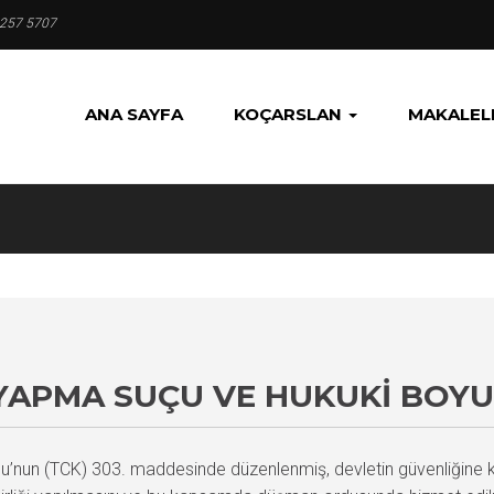
 257 5707
ANA SAYFA
KOÇARSLAN
MAKALEL
 YAPMA SUÇU VE HUKUKI BOYU
’nun (TCK) 303. maddesinde düzenlenmiş, devletin güvenliğine karş