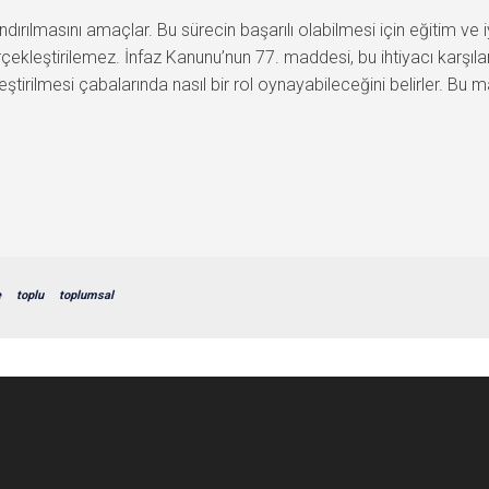
ırılmasını amaçlar. Bu sürecin başarılı olabilmesi için eğitim ve i
ekleştirilemez. İnfaz Kanunu’nun 77. maddesi, bu ihtiyacı karşılam
eştirilmesi çabalarında nasıl bir rol oynayabileceğini belirler. Bu 
e
toplu
toplumsal