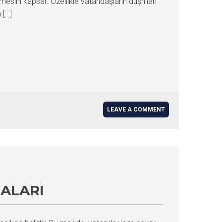
mesini kapsar. Özellikle vatandaşların düşman
 […]
LEAVE A COMMENT
ZALARI