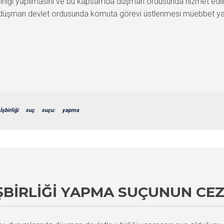
şbirliği yapılmasını ve bu kapsamda düşman ordusunda hizmet edil
ya düşman devlet ordusunda komuta görevi üstlenmesi müebbet ya
İşbirliği
suç
suçu:
yapma
ŞBIRLIĞI YAPMA SUÇUNUN CE