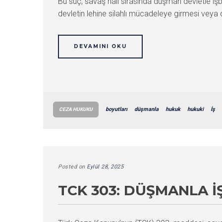
Bu suç, savaş hali sırasında düşman devletle i
devletin lehine silahlı mücadeleye girmesi ve
DEVAMINI OKU
boyutları
düşmanla
hukuk
hukuki
İş
CEZA HUKUKU
Posted on
Eylül 28, 2025
TCK 303: DÜŞMANLA İ