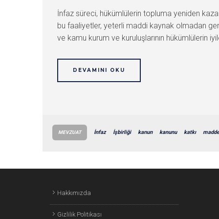
İnfaz süreci, hükümlülerin topluma yeniden kazand
bu faaliyetler, yeterli maddi kaynak olmadan gerç
ve kamu kurum ve kuruluşlarının hükümlülerin iyil
DEVAMINI OKU
İnfaz
İşbirliği
kanun
kanunu
katkı
madd
MEVZUAT
Hakkımızda
Gizlilik Politikası