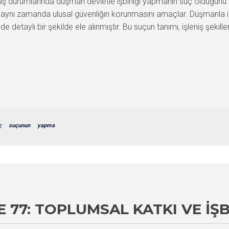
 durumlarında düşman devletle işbirliği yapmanın suç olduğunu a
en, aynı zamanda ulusal güvenliğin korunmasını amaçlar. Düşmanla işb
etaylı bir şekilde ele alınmıştır. Bu suçun tanımı, işleniş şekiller
ç
suçunun
yapma
77: TOPLUMSAL KATKI VE İŞB