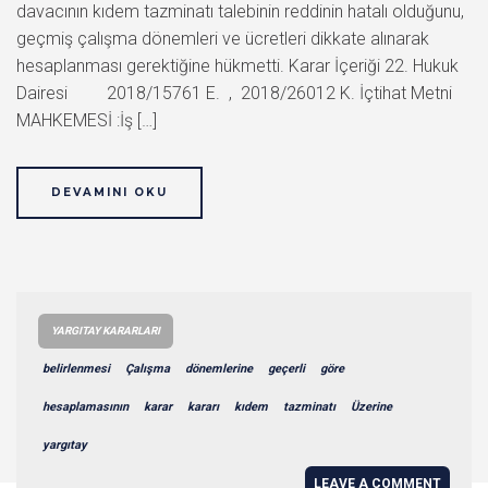
davacının kıdem tazminatı talebinin reddinin hatalı olduğunu,
geçmiş çalışma dönemleri ve ücretleri dikkate alınarak
hesaplanması gerektiğine hükmetti. Karar İçeriği 22. Hukuk
Dairesi 2018/15761 E. , 2018/26012 K. İçtihat Metni
MAHKEMESİ :İş […]
DEVAMINI OKU
YARGITAY KARARLARI
belirlenmesi
Çalışma
dönemlerine
geçerli
göre
hesaplamasının
karar
kararı
kıdem
tazminatı
Üzerine
yargıtay
LEAVE A COMMENT