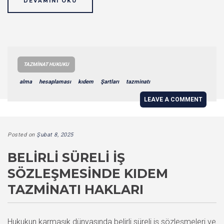
DEVAMINI OKU
TAZMINAT HUKUKU
alma
hesaplaması
kıdem
Şartları
tazminatı
LEAVE A COMMENT
Posted on
Şubat 8, 2025
BELIRLI SÜRELI İŞ
SÖZLEŞMESINDE KIDEM
TAZMINATI HAKLARI
Hukukun karmaşık dünyasında belirli süreli iş sözleşmeleri ve