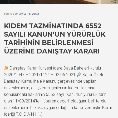
Posted on
Eylül 15, 2025
KIDEM TAZMINATINDA 6552
SAYILI KANUN’UN YÜRÜRLÜK
TARIHININ BELIRLENMESI
ÜZERINE DANIŞTAY KARARI
Danıştay Karar Künyesi İdare Dava Daireleri Kurulu –
2020/1047 – 2021/1124 – 02.06.2021
Karar Özeti
Danıştay, Kamu İhale Kanunu çerçevesinde yapılan
düzenlemenin, alt işveren işçilerinin kıdem tazminatı
konusundaki haklarının 6552 sayılı Kanun’un yürürlük tarihi
olan 11/09/2014’ten itibaren geçerli olduğunu belirterek,
düzenlemenin hukuka uygun olduğuna karar vermiştir. Karar
İçeriği T.C. D A N I […]