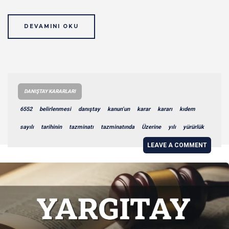
DEVAMINI OKU
DANIŞTAY KARARLARI
6552
belirlenmesi
danıştay
kanun’un
karar
kararı
kıdem
sayılı
tarihinin
tazminatı
tazminatında
Üzerine
yılı
yürürlük
LEAVE A COMMENT