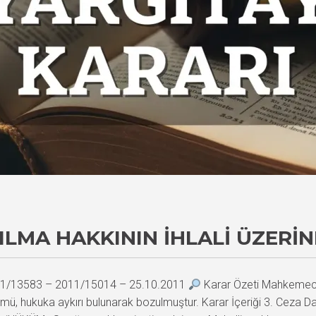
ILMA HAKKININ İHLALI ÜZERI
2011/13583 – 2011/15014 – 25.10.2011
Karar Özeti Mahkemece
kmü, hukuka aykırı bulunarak bozulmuştur. Karar İçeriği 3. Ce