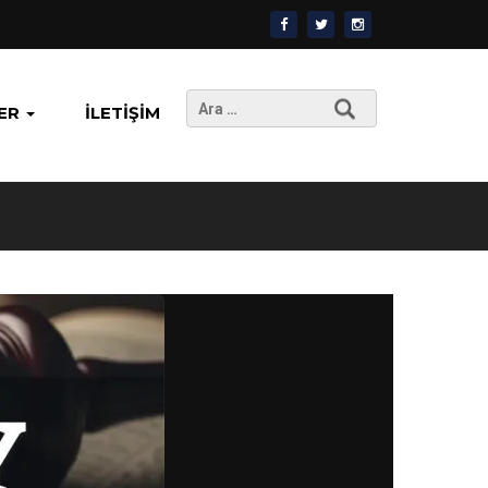
Arama:
ER
İLETIŞIM