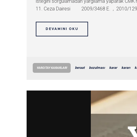
isteğini sorgulamadan yargılama yaparak CMK’nın
11. Ceza Dairesi 2009/3468 E. , 2010/12994 
DEVAMINI OKU
beraat
bozulması
karar
kararı
k
YARGITAY KARARLARI