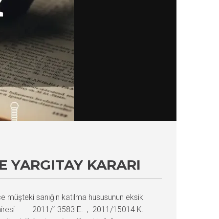
NE YARGITAY KARARI
 müşteki sanığın katılma hususunun eksik
za Dairesi 2011/13583 E. , 2011/15014 K.