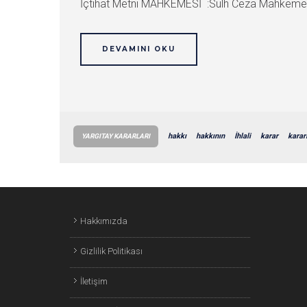
İçtihat Metni MAHKEMESİ :Sulh Ceza Mahkemes
DEVAMINI OKU
hakkı
hakkının
İhlali
karar
karar
YARGITAY KARARLARI
Hakkımızda
Gizlilik Politikası
İletişim