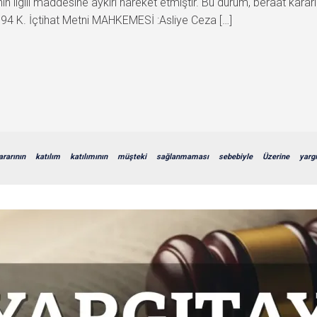
 ilgili maddesine aykırı hareket etmiştir. Bu durum, beraat karar
K. İçtihat Metni MAHKEMESİ :Asliye Ceza […]
ararının
katılım
katılımının
müşteki
sağlanmaması
sebebiyle
Üzerine
yarg