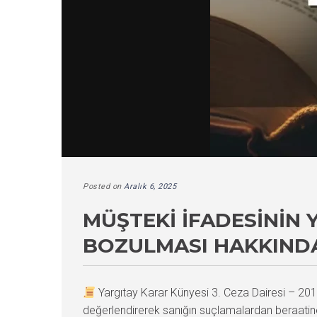
Posted on
Aralık 6, 2025
MÜŞTEKI İFADESININ 
BOZULMASI HAKKINDA
Yargıtay Karar Künyesi 3. Ceza Dairesi – 
değerlendirerek sanığın suçlamalardan beraatine 