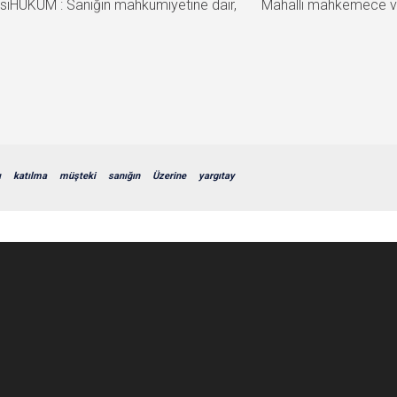
iHÜKÜM : Sanığın mahkumiyetine dair, Mahalli mahkemece ver
ı
katılma
müşteki
sanığın
Üzerine
yargıtay