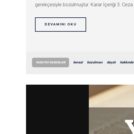
gerekçesiyle bozulmuştur. Karar İçeriği 3. Ce
DEVAMINI OKU
beraat
bozulması
dayalı
hakkında
YARGITAY KARARLARI