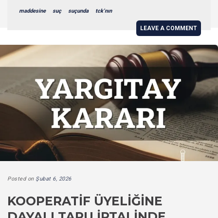
maddesine
suç
suçunda
tck’nın
LEAVE A COMMENT
Posted on
Şubat 6, 2026
KOOPERATIF ÜYELIĞINE
DAYALI TAPU İPTALINDE