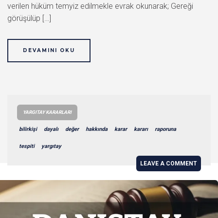
verilen hüküm temyiz edilmekle evrak okunarak; Gereği
görüşülüp […]
DEVAMINI OKU
YARGITAY KARARLARI
bilirkişi
dayalı
değer
hakkında
karar
kararı
raporuna
tespiti
yargıtay
LEAVE A COMMENT