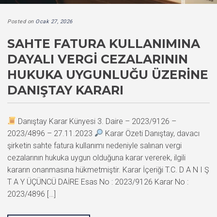
Posted on
Ocak 27, 2026
SAHTE FATURA KULLANIMINA
DAYALI VERGI CEZALARININ
HUKUKA UYGUNLUĞU ÜZERINE
DANIŞTAY KARARI
Danıştay Karar Künyesi 3. Daire – 2023/9126 –
2023/4896 – 27.11.2023
Karar Özeti Danıştay, davacı
şirketin sahte fatura kullanımı nedeniyle salınan vergi
cezalarının hukuka uygun olduğuna karar vererek, ilgili
kararın onanmasına hükmetmiştir. Karar İçeriği T.C. D A N I Ş
T A Y ÜÇÜNCÜ DAİRE Esas No : 2023/9126 Karar No :
2023/4896 […]