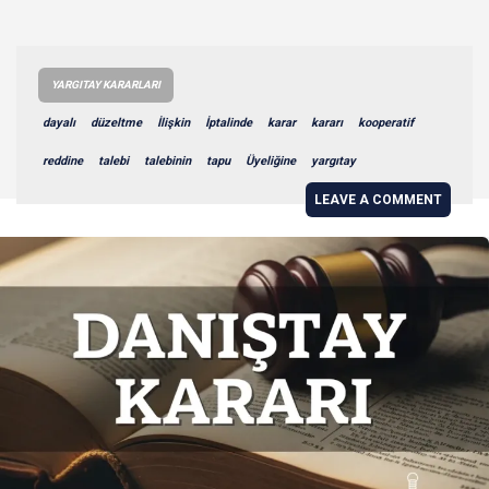
YARGITAY KARARLARI
dayalı
düzeltme
İlişkin
İptalinde
karar
kararı
kooperatif
reddine
talebi
talebinin
tapu
Üyeliğine
yargıtay
LEAVE A COMMENT