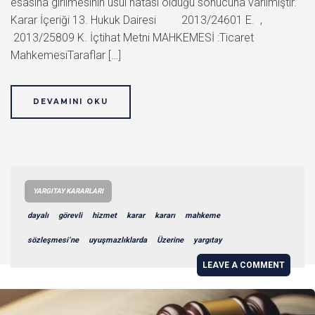
esasına girilmesinin usul hatası olduğu sonucuna varılmıştır.
Karar İçeriği 13. Hukuk Dairesi 2013/24601 E. ,
2013/25809 K. İçtihat Metni MAHKEMESİ :Ticaret
MahkemesiTaraflar […]
DEVAMINI OKU
YARGITAY KARARLARI
dayalı
görevli
hizmet
karar
kararı
mahkeme
sözleşmesi’ne
uyuşmazlıklarda
Üzerine
yargıtay
LEAVE A COMMENT