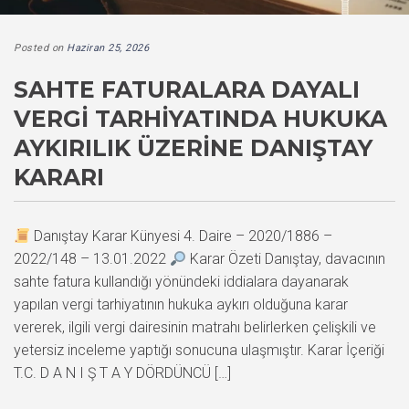
Posted on
Haziran 25, 2026
SAHTE FATURALARA DAYALI
VERGI TARHIYATINDA HUKUKA
AYKIRILIK ÜZERINE DANIŞTAY
KARARI
Danıştay Karar Künyesi 4. Daire – 2020/1886 –
2022/148 – 13.01.2022
Karar Özeti Danıştay, davacının
sahte fatura kullandığı yönündeki iddialara dayanarak
yapılan vergi tarhiyatının hukuka aykırı olduğuna karar
vererek, ilgili vergi dairesinin matrahı belirlerken çelişkili ve
yetersiz inceleme yaptığı sonucuna ulaşmıştır. Karar İçeriği
T.C. D A N I Ş T A Y DÖRDÜNCÜ […]