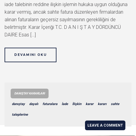
iade talebinin reddine ilişkin işlemin hukuka uygun olduğuna
karar vermiş, ancak sahte fatura düzenleyen firmalardan
alınan faturaların geçersiz sayılmasının gerekliliğini de
belirtmiştir. Karar İçeriği T.C. D A N I Ş T A Y DÖRDÜNCÜ
DAİRE Esas […]
DEVAMINI OKU
DANIŞTAY KARARLARI
danıştay
dayalı
faturalara
İade
İlişkin
karar
kararı
sahte
taleplerine
LEAVE A COMMENT