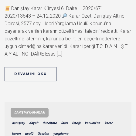
Danıştay Karar Künyesi 6. Daire – 2020/671 –
2020/13643 – 24.12.2020
Karar Özeti Danıştay Altıncı
Dairesi, 2577 sayılı İdari Yargılama Usulü Kanunu’na
dayanarak verilen kararın düzeltilmesi talebini reddetti. Karar
düzeltme isteminin, kanunda belirtilen geçerli nedenlere
uygun olmadığına karar verildi. Karar İçeriği T.C. D A N I Ş T
A Y ALTINCI DAİRE Esas […]
DEVAMINI OKU
DANIŞTAY KARARLARI
danıştay
dayalı
düzeltme
İdari
İsteği
kanunu’na
karar
kararı
usulü
Üzerine
yargılama