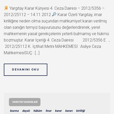
Yargıtay Karar Künyesi 4. Ceza Dairesi – 2012/5356 –
2012/25112 – 14.11.2012
Karar Özeti Yargıtay, imar
kirliliğine neden olma suçundan mahkumiyet kararı verilmiş
olan sanığın temyiz başvurusunu değerlendirerek, yerel
mahkemenin yasal gerekçelerini yeterli bulmamış ve hükmü
bozmuştur. Karar İçeriği 4. Ceza Dairesi 2012/5356 E. ,
2012/25112 K. İçtihat Metni MAHKEMESİ :Asliye Ceza
MahkemesiSUÇ : […]
DEVAMINI OKU
YARGITAY KARARLARI
bozma
dayalı
hüküm
İmar
karar
kararı
kirliliği