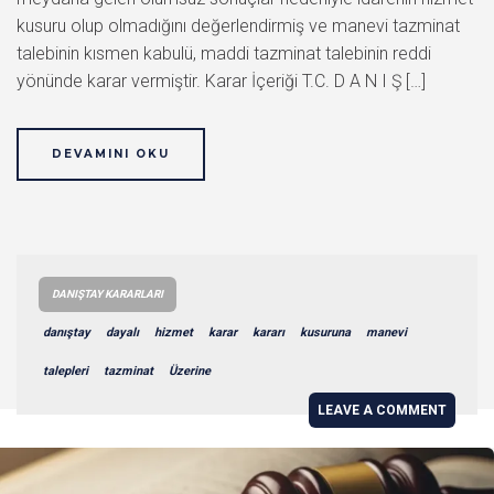
kusuru olup olmadığını değerlendirmiş ve manevi tazminat
talebinin kısmen kabulü, maddi tazminat talebinin reddi
yönünde karar vermiştir. Karar İçeriği T.C. D A N I Ş […]
DEVAMINI OKU
DANIŞTAY KARARLARI
danıştay
dayalı
hizmet
karar
kararı
kusuruna
manevi
talepleri
tazminat
Üzerine
LEAVE A COMMENT