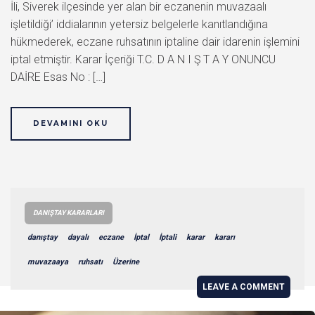
İli, Siverek ilçesinde yer alan bir eczanenin muvazaalı
işletildiği’ iddialarının yetersiz belgelerle kanıtlandığına
hükmederek, eczane ruhsatının iptaline dair idarenin işlemini
iptal etmiştir. Karar İçeriği T.C. D A N I Ş T A Y ONUNCU
DAİRE Esas No : […]
DEVAMINI OKU
DANIŞTAY KARARLARI
danıştay
dayalı
eczane
İptal
İptali
karar
kararı
muvazaaya
ruhsatı
Üzerine
LEAVE A COMMENT