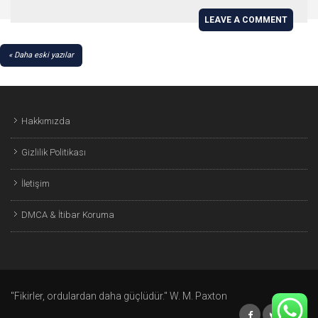
LEAVE A COMMENT
YAZI
Daha eski yazılar
GEZINMESI
Hakkımızda
Gizlilik Politikası
İletişim
DMCA & İtibar Koruma
"Fikirler, ordulardan daha güçlüdür." W. M. Paxton