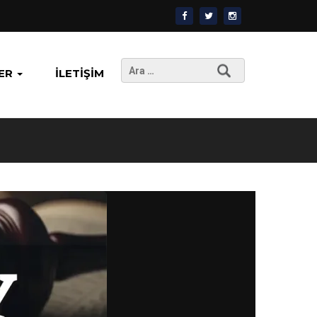
Arama:
ER
İLETIŞIM