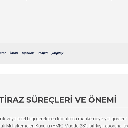
arar
kararı
raporuna
tespiti
yargıtay
İTIRAZ SÜREÇLERI VE ÖNEMI
 teknik veya özel bilgi gerektiren konularda mahkemeye yol gösterir
kuk Muhakemeleri Kanunu (HMK) Madde 281, bilirkişi raporuna itiraz