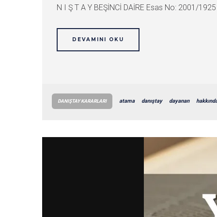
N I Ş T A Y BEŞİNCİ DAİRE Esas No: 2001/1925 
DEVAMINI OKU
atama
danıştay
dayanan
hakkınd
DANIŞTAY KARARLARI