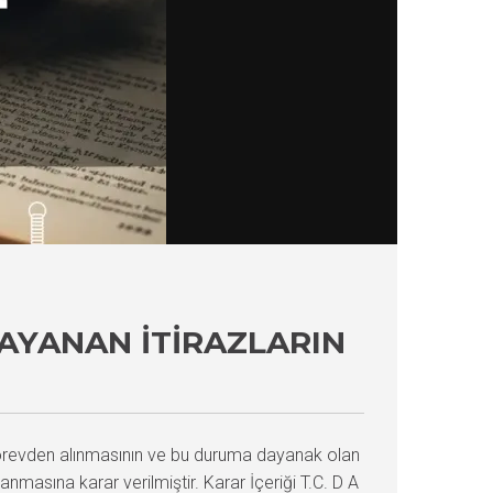
AYANAN İTIRAZLARIN
örevden alınmasının ve bu duruma dayanak olan
masına karar verilmiştir. Karar İçeriği T.C. D A