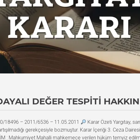
DAYALI DEĞER TESPITI HAKKI
2010/18496 – 2011/6536 – 11.05.2011
Karar Özeti Yargıtay, sanı
 tartışılmadığı gerekçesiyle bozmuştur. Karar İçeriği 3. Ceza D
 Mahkumiyet Mahalli mahkemece verilen hüküm temyiz edilmekl