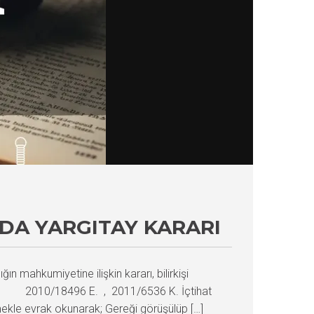
NDA YARGITAY KARARI
ğın mahkumiyetine ilişkin kararı, bilirkişi
airesi 2010/18496 E. , 2011/6536 K. İçtihat
e evrak okunarak; Gereği görüşülüp […]