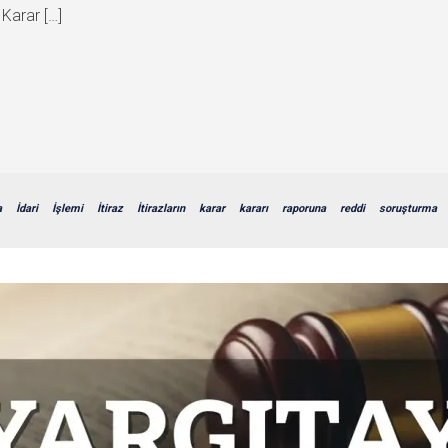
Karar […]
a
İdari
İşlemi
İtiraz
İtirazların
karar
kararı
raporuna
reddi
soruşturma