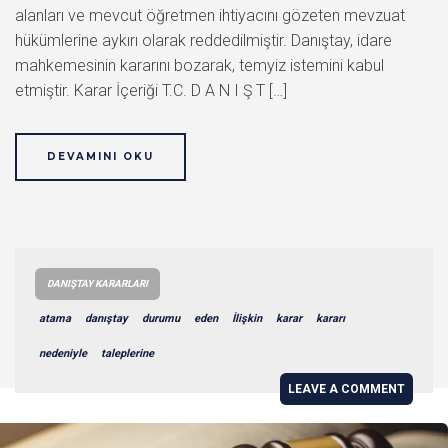
alanları ve mevcut öğretmen ihtiyacını gözeten mevzuat
hükümlerine aykırı olarak reddedilmiştir. Danıştay, idare
mahkemesinin kararını bozarak, temyiz istemini kabul
etmiştir. Karar İçeriği T.C. D A N I Ş T […]
DEVAMINI OKU
DANIŞTAY KARARLARI
atama
danıştay
durumu
eden
İlişkin
karar
kararı
nedeniyle
taleplerine
LEAVE A COMMENT