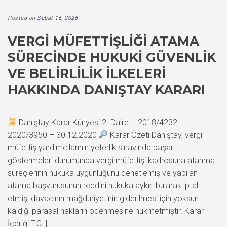
Posted on
Şubat 16, 2026
VERGI MÜFETTIŞLIĞI ATAMA
SÜRECINDE HUKUKI GÜVENLIK
VE BELIRLILIK İLKELERI
HAKKINDA DANIŞTAY KARARI
Danıştay Karar Künyesi 2. Daire – 2018/4232 –
2020/3950 – 30.12.2020
Karar Özeti Danıştay, vergi
müfettiş yardımcılarının yeterlik sınavında başarı
göstermeleri durumunda vergi müfettişi kadrosuna atanma
süreçlerinin hukuka uygunluğunu denetlemiş ve yapılan
atama başvurusunun reddini hukuka aykırı bularak iptal
etmiş, davacının mağduriyetinin giderilmesi için yoksun
kaldığı parasal hakların ödenmesine hükmetmiştir. Karar
İçeriği T.C. […]