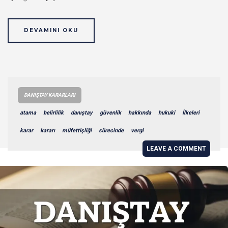
DEVAMINI OKU
DANIŞTAY KARARLARI
atama
belirlilik
danıştay
güvenlik
hakkında
hukuki
İlkeleri
karar
kararı
müfettişliği
sürecinde
vergi
LEAVE A COMMENT