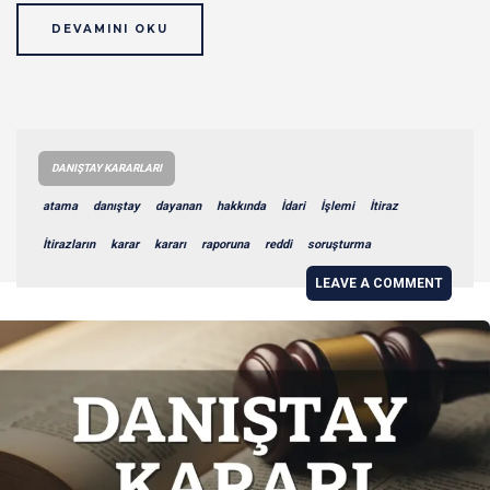
DEVAMINI OKU
DANIŞTAY KARARLARI
atama
danıştay
dayanan
hakkında
İdari
İşlemi
İtiraz
İtirazların
karar
kararı
raporuna
reddi
soruşturma
LEAVE A COMMENT