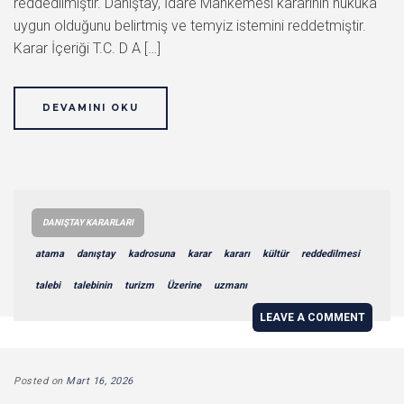
reddedilmiştir. Danıştay, İdare Mahkemesi kararının hukuka
uygun olduğunu belirtmiş ve temyiz istemini reddetmiştir.
Karar İçeriği T.C. D A […]
DEVAMINI OKU
DANIŞTAY KARARLARI
atama
danıştay
kadrosuna
karar
kararı
kültür
reddedilmesi
talebi
talebinin
turizm
Üzerine
uzmanı
LEAVE A COMMENT
Posted on
Mart 16, 2026