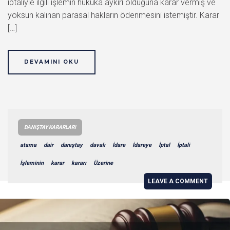
iptaliyle ilgili işlemin hukuka aykırı olduğuna karar vermiş ve
yoksun kalınan parasal hakların ödenmesini istemiştir. Karar
[…]
DEVAMINI OKU
DANIŞTAY KARARLARI
atama
dair
danıştay
davalı
İdare
İdareye
İptal
İptali
İşleminin
karar
kararı
Üzerine
LEAVE A COMMENT