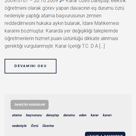
2009/3707 – 20.10.2009
Karar Özeti Danıştay, elektrik
öğretmeni olarak görev yapan davacının eş durumu özrü
nedeniyle yaptığı atama başvurusunun zımnen
reddedilmesini hukuka aykırı bularak, İdare Mahkemesi
kararını bozmuştur. Kararda yer değişikliği taleplerinde
öğretmenlerin hizmet puanı üstünlüğü dikkate alınması
gerektiği vurgulanmıştır. Karar İçeriği T.C. D A […]
DEVAMINI OKU
DANIŞTAY KARARLARI
atama
başvurusu
danıştay
durumu
eden
karar
kararı
nedeniyle
Özrü
Üzerine