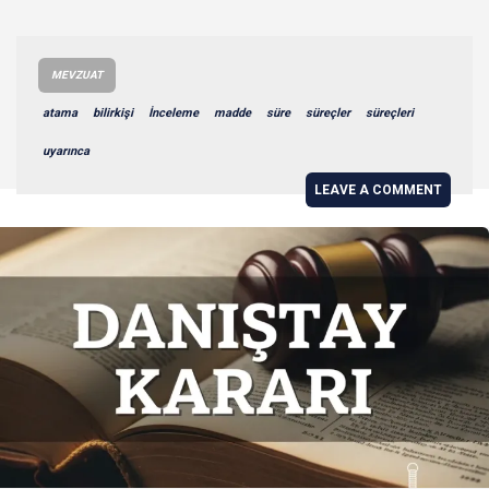
MEVZUAT
atama
bilirkişi
İnceleme
madde
süre
süreçler
süreçleri
uyarınca
LEAVE A COMMENT