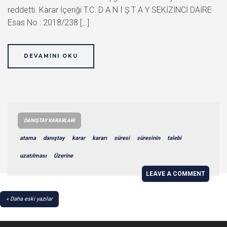
reddetti. Karar İçeriği T.C. D A N I Ş T A Y SEKİZİNCİ DAİRE
Esas No : 2018/238 […]
DEVAMINI OKU
DANIŞTAY KARARLARI
atama
danıştay
karar
kararı
süresi
süresinin
talebi
uzatılması
Üzerine
LEAVE A COMMENT
YAZI
Daha eski yazılar
GEZINMESI