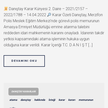
Danıştay Karar Künyesi 2. Daire – 2021/2157 –
2022/1788 – 14.04.2022
Karar Özeti Danıştay, Merzifon
Polis Meslek Eğitim Merkezi’nde görevli polis memurunun
Amasya Emniyet Müdürlüğü emrine atanma talebini
reddeden idari mahkemenin kararını onayladı. İdarenin takdir
yetkisi kapsamındaki atama işleminin hukuka uygun
olduğuna karar verildi. Karar İçeriği T.C. D A N I Ş T […]
DEVAMINI OKU
DANIŞTAY KARARLARI
atama
danıştay
hakkında
İsteği
karar
kararı
memurunun