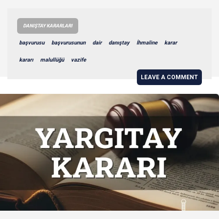
DANIŞTAY KARARLARI
başvurusu
başvurusunun
dair
danıştay
İhmaline
karar
kararı
malullüğü
vazife
LEAVE A COMMENT