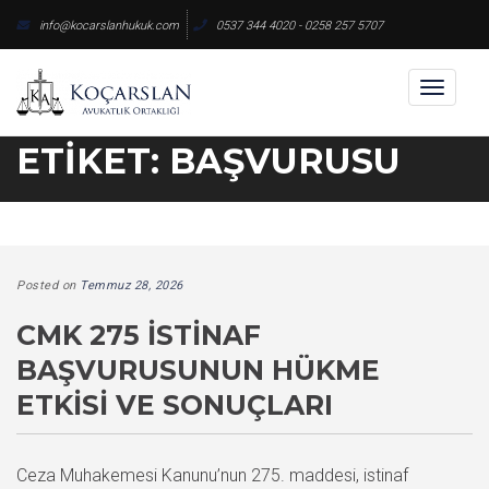
Skip
info@kocarslanhukuk.com
0537 344 4020 - 0258 257 5707
to
content
Toggl
naviga
ETIKET:
BAŞVURUSU
Posted on
Temmuz 28, 2026
CMK 275 İSTINAF
BAŞVURUSUNUN HÜKME
ETKISI VE SONUÇLARI
Ceza Muhakemesi Kanunu’nun 275. maddesi, istinaf