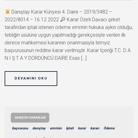
Danıştay Karar Künyesi 4. Daire – 2019/3482 –
2022/8014 – 16.12.2022
Karar Özeti Davacı şirket
tarafından iptali istenen ödeme emrinin hukuka aykırı olduğu,
tebliğin usulüne uygun yapılmadığı gerekçesiyle verilen ilk
derece mahkemesi kararının onanmasıyla temyiz
başvurusunun reddine karar verilmiştir. Karar İçeriği T.C. D A
N I Ş T A Y DÖRDÜNCÜ DAİRE Esas […]
DEVAMINI OKU
DANIŞTAY KARARLARI
başvurusu
danıştay
emrinin
İptali
karar
kararı
Ödeme