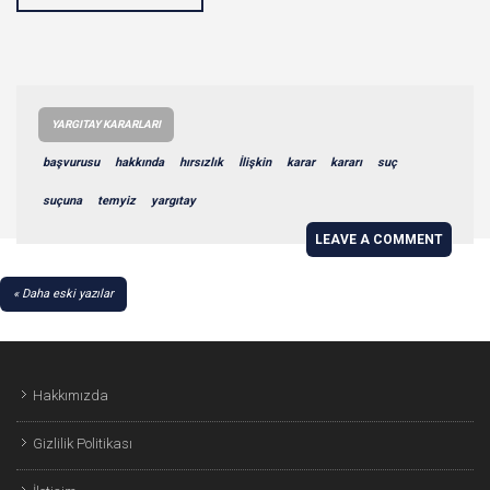
YARGITAY KARARLARI
başvurusu
hakkında
hırsızlık
İlişkin
karar
kararı
suç
suçuna
temyiz
yargıtay
LEAVE A COMMENT
YAZI
Daha eski yazılar
GEZINMESI
Hakkımızda
Gizlilik Politikası