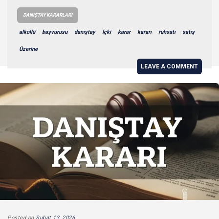
DANIŞTAY KARARLARI
alkollü
başvurusu
danıştay
İçki
karar
kararı
ruhsatı
satış
Üzerine
LEAVE A COMMENT
Posted on
Şubat 13, 2026