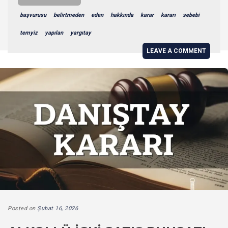
başvurusu
belirtmeden
eden
hakkında
karar
kararı
sebebi
temyiz
yapılan
yargıtay
LEAVE A COMMENT
Posted on
Şubat 16, 2026