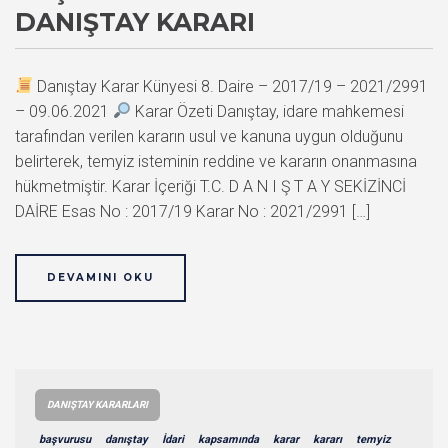
DANIŞTAY KARARI
Danıştay Karar Künyesi 8. Daire – 2017/19 – 2021/2991
– 09.06.2021
Karar Özeti Danıştay, idare mahkemesi
tarafından verilen kararın usul ve kanuna uygun olduğunu
belirterek, temyiz isteminin reddine ve kararın onanmasına
hükmetmiştir. Karar İçeriği T.C. D A N I Ş T A Y SEKİZİNCİ
DAİRE Esas No : 2017/19 Karar No : 2021/2991 […]
DEVAMINI OKU
DANIŞTAY KARARLARI
başvurusu
danıştay
İdari
kapsamında
karar
kararı
temyiz