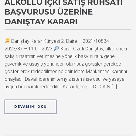
ALKOLLÜ İÇKI SATIŞ RUHSATI
BAŞVURUSU ÜZERINE
DANIŞTAY KARARI
Danıştay Karar Künyesi 2. Daire – 2021/10834 –
2023/87 – 11.01.2023
Karar Özeti Danıştay, alkollü içki
satış ruhsatının verilmesine yönelik başvurunun, genel
güvenlik ve asayiş yönünden olumsuz görüşler gerekçe
gösterilerek reddedilmesine dair İdare Mahkemesi kararını
onayladı. Davalı idarenin temyiz istemi ise usul ve yasaya
uygun bulunarak reddedildi. Karar İçeriği T.C. D A N […]
DEVAMINI OKU