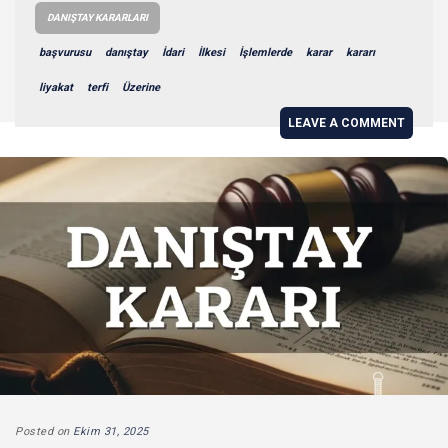
DANIŞTAY KARARLARI
başvurusu
danıştay
İdari
İlkesi
İşlemlerde
karar
kararı
liyakat
terfi
Üzerine
LEAVE A COMMENT
Posted on
Ekim 31, 2025