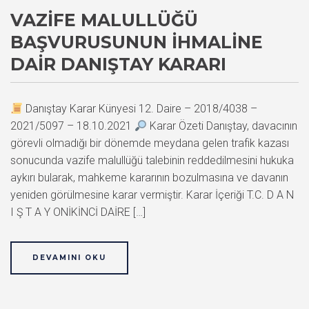
VAZIFE MALULLÜĞÜ
BAŞVURUSUNUN İHMALINE
DAIR DANIŞTAY KARARI
Danıştay Karar Künyesi 12. Daire – 2018/4038 –
2021/5097 – 18.10.2021
Karar Özeti Danıştay, davacının
görevli olmadığı bir dönemde meydana gelen trafik kazası
sonucunda vazife malullüğü talebinin reddedilmesini hukuka
aykırı bularak, mahkeme kararının bozulmasına ve davanın
yeniden görülmesine karar vermiştir. Karar İçeriği T.C. D A N
I Ş T A Y ONİKİNCİ DAİRE […]
DEVAMINI OKU