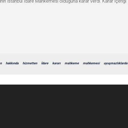
nin İstanbul İdare Mahkemesi olduğuna karar verdi. Karar İçeriğ
n
hakkında
hizmetten
İdare
kararı
mahkeme
mahkemesi
uyuşmazlıklarda