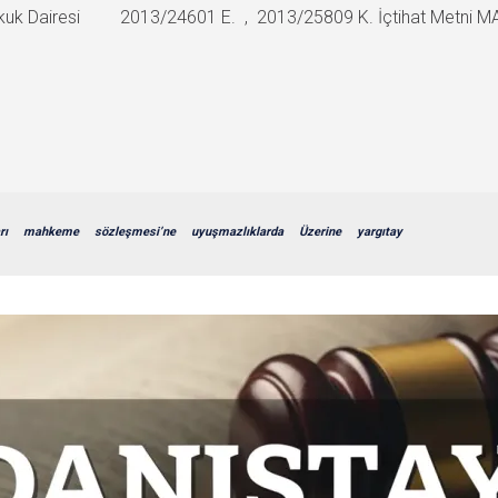
. Hukuk Dairesi 2013/24601 E. , 2013/25809 K. İçtihat Metni M
rı
mahkeme
sözleşmesi’ne
uyuşmazlıklarda
Üzerine
yargıtay