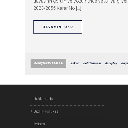
davasının görüm ve çözümünde yetkili yargı yeri
2023/2055 Karar No […]
DEVAMINI OKU
askeri
belirlenmesi
danıştay
doğa
DANIŞTAY KARARLARI
Hakkımızda
Gizlilik Politikası
İletişim