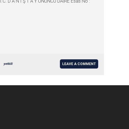
i T.C. D A N I Ş T A Y ONUNCU DAİRE Esas No :
yetkili
LEAVE A COMMENT