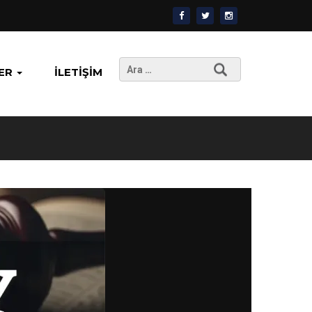
Arama:
ER
İLETIŞIM