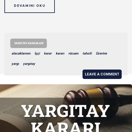
DEVAMINI OKU
YARGITAY KARARLARI
alacaklarının
İşçi
karar
kararı
rücuen
tahsili
Üzerine
yargı
yargıtay
LEAVE A COMMENT