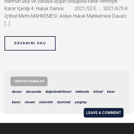
hükmün usul ve yasaya uygun olduğuna karar vermiştir.
Karar İçeriği 4. Hukuk Dairesi 2021/52 E. , 2021/675 K.
İçtihat Metni MAHKEMESİ :Asliye Hukuk Mahkemesi Davacı
[…]
DEVAMINI OKU
YARGITAY KARARLARI
davası
davasında
değerlendirilmesi
hakkında
İstinaf
karar
kararı
rücuen
sürecinin
tazminat
yargıtay
LEAVE A COMMENT