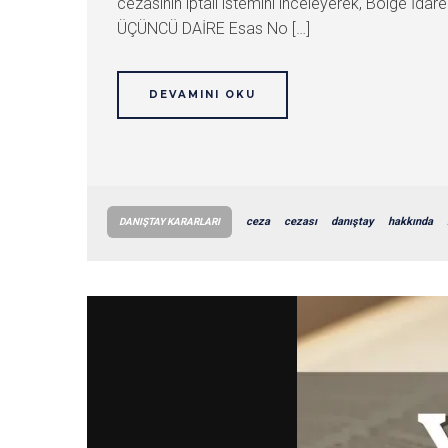
cezasının iptali istemini inceleyerek, Bölge İdar
ÜÇÜNCÜ DAİRE Esas No […]
DEVAMINI OKU
ceza
cezası
danıştay
hakkında
DANIŞTAY KARARLARI