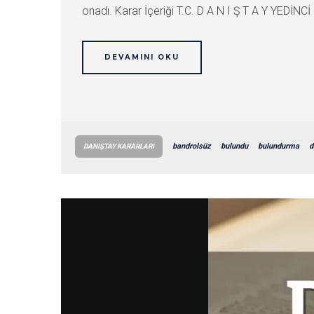
onadı. Karar İçeriği T.C. D A N I Ş T A Y YEDİNCİ
DEVAMINI OKU
bandrolsüz
bulundu
bulundurma
d
DANIŞTAY KARARLARI