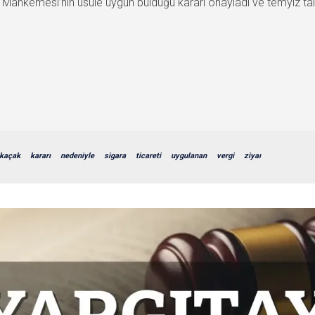
e Mahkemesi’nin usule uygun bulduğu kararı onayladı ve temyiz taleb
kaçak
kararı
nedeniyle
sigara
ticareti
uygulanan
vergi
ziyaı