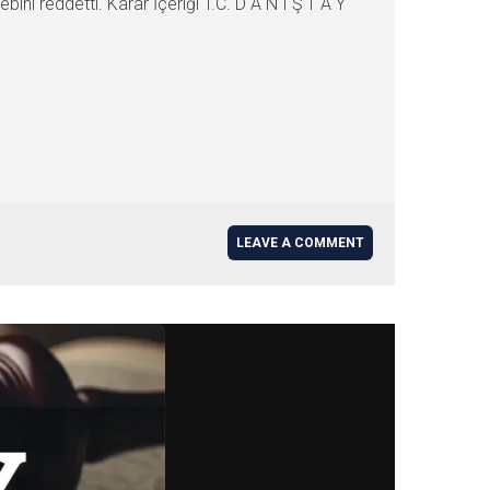
ini reddetti. Karar İçeriği T.C. D A N I Ş T A Y
LEAVE A COMMENT