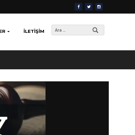
Arama:
ER
İLETIŞIM