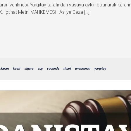
kararı verilmesi, Yargıtay tarafından yasaya aykırı bulunarak karar
İçtihat Metni MAHKEMESİ :Asliye Ceza […]
kararı
kasıt
sigara
suç
suçunda
ticari
unsurunun
yargıtay