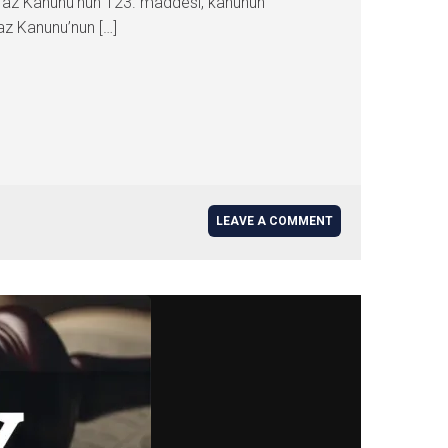
 İnfaz Kanunu’nun 123. maddesi, kanunun
faz Kanunu’nun […]
LEAVE A COMMENT