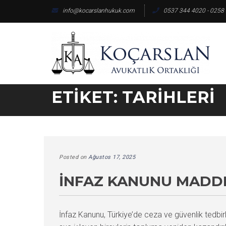
Skip
info@kocarslanhukuk.com
0537 344 4020 - 0258
to
content
ETIKET:
TARIHLERI
Posted on
Ağustos 17, 2025
İNFAZ KANUNU MADDE 
İnfaz Kanunu, Türkiye’de ceza ve güvenlik tedbir