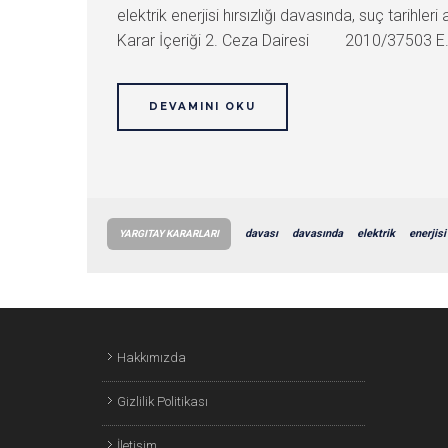
elektrik enerjisi hırsızlığı davasında, suç tarih
Karar İçeriği 2. Ceza Dairesi 2010/37503 E. ,
DEVAMINI OKU
davası
davasında
elektrik
enerjisi
YARGITAY KARARLARI
Hakkımızda
Gizlilik Politikası
İletişim