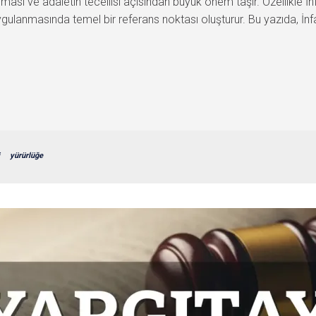
lması ve adaletin tecellisi açısından büyük önem taşır. Özellikle
n uygulanmasında temel bir referans noktası oluşturur. Bu yazıda, İn
yürürlüğe