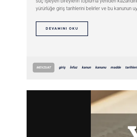
suç işleyen bireylerin topluma yeniden kazandırı
yürürlüğe giriş tarihlerini belirler ve bu kanunu
DEVAMINI OKU
giriş
İnfaz
kanun
kanunu
madde
tarihleri
MEVZUAT