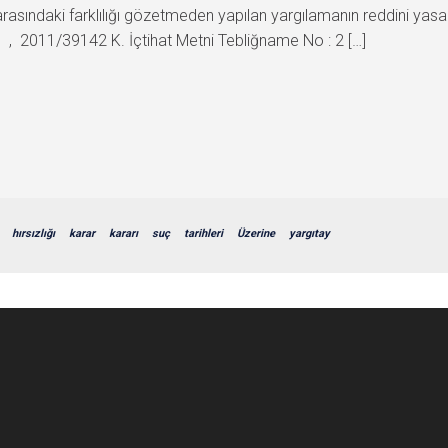
leri arasındaki farklılığı gözetmeden yapılan yargılamanın reddini 
 2011/39142 K. İçtihat Metni Tebliğname No : 2 […]
hırsızlığı
karar
kararı
suç
tarihleri
Üzerine
yargıtay