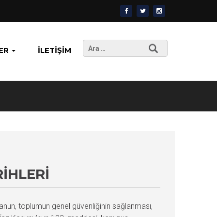
Arama:
ER
İLETIŞIM
IHLERI
 kanun, toplumun genel güvenliğinin sağlanması,