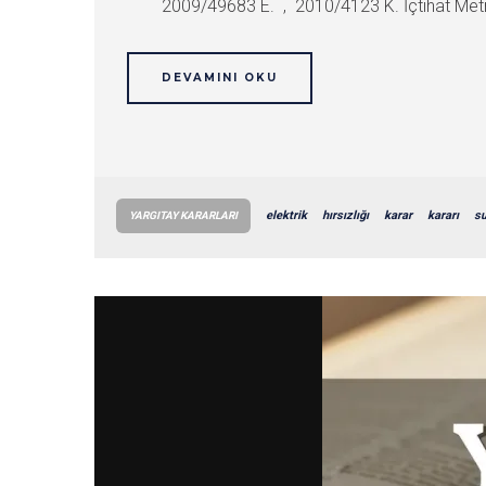
2009/49683 E. , 2010/4123 K. İçtihat Metni M
DEVAMINI OKU
elektrik
hırsızlığı
karar
kararı
s
YARGITAY KARARLARI