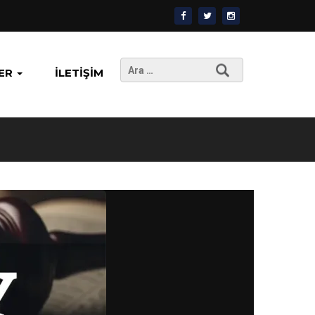
Arama:
ER
İLETIŞIM