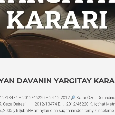
AN DAVANIN YARGITAY KARA
 2012/13474 – 2012/46220 – 24.12.2012
Karar Özeti Dolandırı
an)15. Ceza Dairesi 2012/13474 E. , 2012/46220 K. İçtihat M
dü;2005 yılı Şubat-Mart ayları olan suç tarihinden temyiz incelem