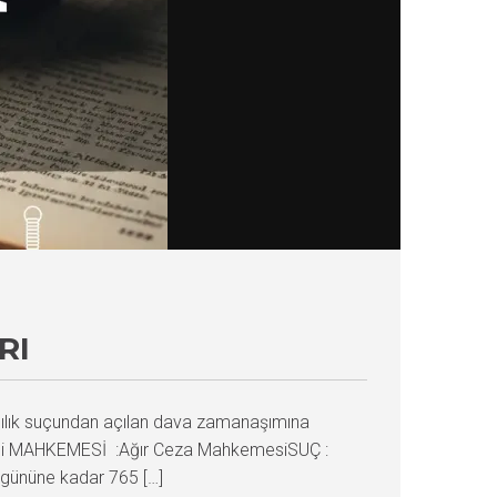
RI
cılık suçundan açılan dava zamanaşımına
etni MAHKEMESİ :Ağır Ceza MahkemesiSUÇ :
e gününe kadar 765 […]