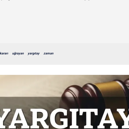
kararı
uğrayan
yargıtay
zaman