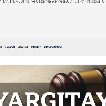
AHKEMESİ :Asliye Ceza MahkemesiSUÇ : Elektrik hırsızlığıHÜK
uç
suçunda
uğrayan
yargıtay
zamanaşımına