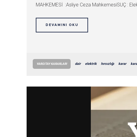
MAHKEMESİ :Asliye Ceza MahkemesiSUÇ : Eleketr
DEVAMINI OKU
dair
elektrik
hırsızlığı
karar
kara
YARGITAY KARARLARI