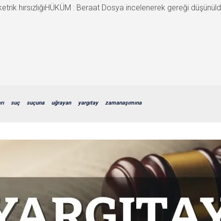
ik hırsızlığıHÜKÜM : Beraat Dosya incelenerek gereği düşünüld
rı
suç
suçuna
uğrayan
yargıtay
zamanaşımına