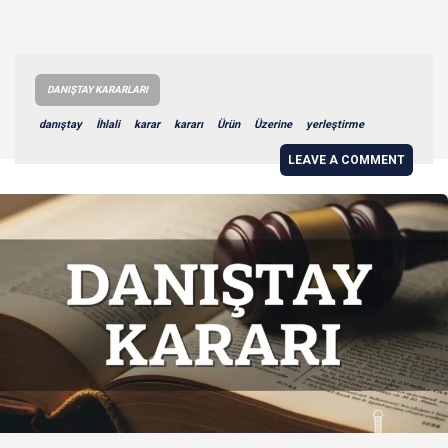
DANIŞTAY KARARLARI
danıştay
İhlali
karar
kararı
Ürün
Üzerine
yerleştirme
LEAVE A COMMENT