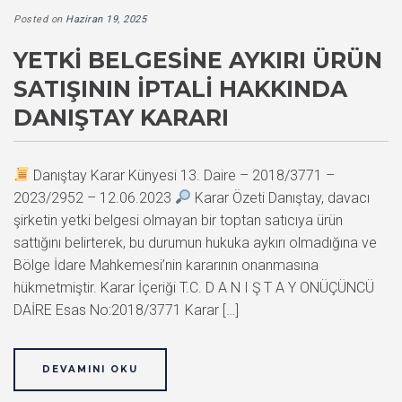
Posted on
Haziran 19, 2025
YETKI BELGESINE AYKIRI ÜRÜN
SATIŞININ İPTALI HAKKINDA
DANIŞTAY KARARI
Danıştay Karar Künyesi 13. Daire – 2018/3771 –
2023/2952 – 12.06.2023
Karar Özeti Danıştay, davacı
şirketin yetki belgesi olmayan bir toptan satıcıya ürün
sattığını belirterek, bu durumun hukuka aykırı olmadığına ve
Bölge İdare Mahkemesi’nin kararının onanmasına
hükmetmiştir. Karar İçeriği T.C. D A N I Ş T A Y ONÜÇÜNCÜ
DAİRE Esas No:2018/3771 Karar […]
DEVAMINI OKU