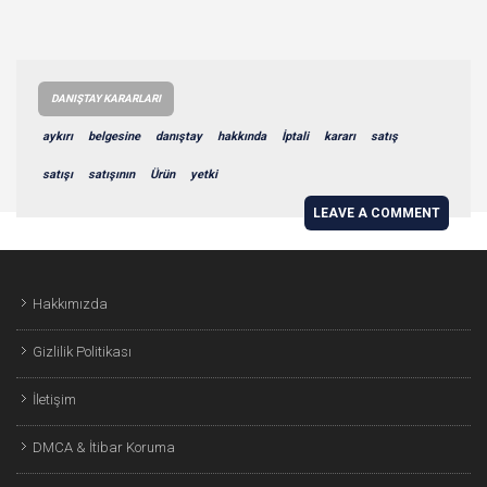
DANIŞTAY KARARLARI
aykırı
belgesine
danıştay
hakkında
İptali
kararı
satış
satışı
satışının
Ürün
yetki
LEAVE A COMMENT
Hakkımızda
Gizlilik Politikası
İletişim
DMCA & İtibar Koruma