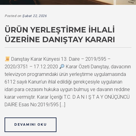
Posted on
Şubat 22, 2026
ÜRÜN YERLEŞTIRME İHLALI
ÜZERINE DANIŞTAY KARARI
Danıştay Karar Künyesi 13. Daire – 2019/595 –
2020/3751 – 17.12.2020
Karar Özeti Danıştay, davacının
televizyon programındaki ürün yerleştirme uygulamasında
6112 sayılı Kanun’un ihlal edildiği gerekçesiyle uygulanan
idari para cezasını hukuka uygun bulmuş ve davanın reddine
karar vermiştir. Karar İçeriği T.C. D A N I Ş T A Y ONÜÇÜNCÜ
DAİRE Esas No:2019/595 […]
DEVAMINI OKU