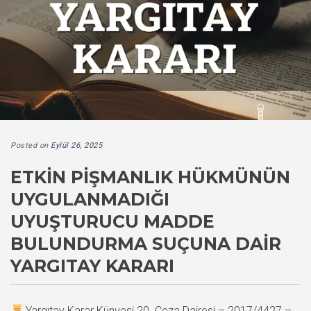
Posted on
Eylül 26, 2025
ETKIN PIŞMANLIK HÜKMÜNÜN
UYGULANMADIĞI
UYUŞTURUCU MADDE
BULUNDURMA SUÇUNA DAIR
YARGITAY KARARI
Yargıtay Karar Künyesi 20. Ceza Dairesi – 2017/4427 –