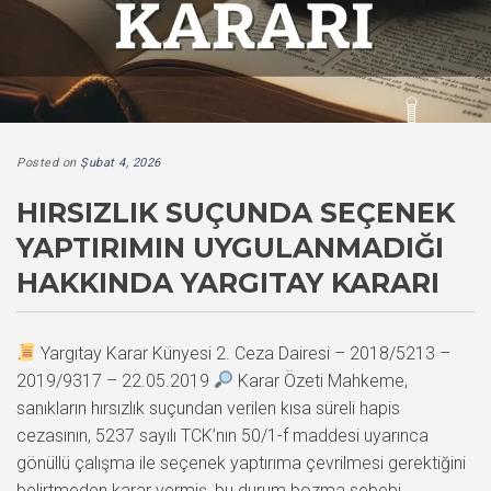
Posted on
Şubat 4, 2026
HIRSIZLIK SUÇUNDA SEÇENEK
YAPTIRIMIN UYGULANMADIĞI
HAKKINDA YARGITAY KARARI
Yargıtay Karar Künyesi 2. Ceza Dairesi – 2018/5213 –
2019/9317 – 22.05.2019
Karar Özeti Mahkeme,
sanıkların hırsızlık suçundan verilen kısa süreli hapis
cezasının, 5237 sayılı TCK’nın 50/1-f maddesi uyarınca
gönüllü çalışma ile seçenek yaptırıma çevrilmesi gerektiğini
belirtmeden karar vermiş, bu durum bozma sebebi