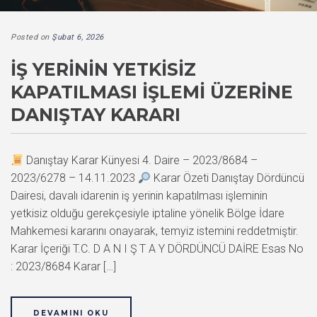
Posted on
Şubat 6, 2026
İŞ YERININ YETKISIZ
KAPATILMASI İŞLEMI ÜZERINE
DANIŞTAY KARARI
Danıştay Karar Künyesi 4. Daire – 2023/8684 –
2023/6278 – 14.11.2023
Karar Özeti Danıştay Dördüncü
Dairesi, davalı idarenin iş yerinin kapatılması işleminin
yetkisiz olduğu gerekçesiyle iptaline yönelik Bölge İdare
Mahkemesi kararını onayarak, temyiz istemini reddetmiştir.
Karar İçeriği T.C. D A N I Ş T A Y DÖRDÜNCÜ DAİRE Esas No
: 2023/8684 Karar […]
DEVAMINI OKU