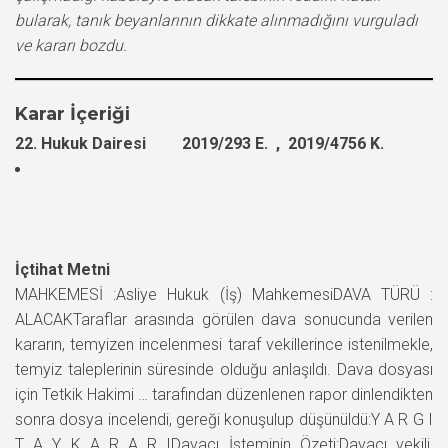
bularak, tanık beyanlarının dikkate alınmadığını vurguladı
ve kararı bozdu.
Karar İçeriği
22. Hukuk Dairesi 2019/293 E. , 2019/4756 K.
İçtihat Metni
MAHKEMESİ :Asliye Hukuk (İş) MahkemesiDAVA TÜRÜ :
ALACAKTaraflar arasında görülen dava sonucunda verilen
kararın, temyizen incelenmesi taraf vekillerince istenilmekle,
temyiz taleplerinin süresinde olduğu anlaşıldı. Dava dosyası
için Tetkik Hakimi … tarafından düzenlenen rapor dinlendikten
sonra dosya incelendi, gereği konuşulup düşünüldü:Y A R G I
T A Y K A R A R IDavacı İsteminin Özeti:Davacı vekili,