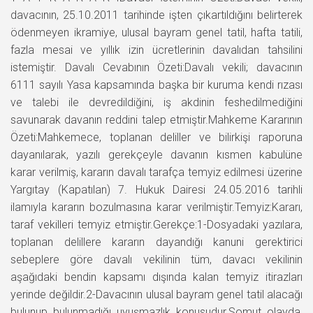
davacının, 25.10.2011 tarihinde işten çıkartıldığını belirterek
ödenmeyen ikramiye, ulusal bayram genel tatil, hafta tatili,
fazla mesai ve yıllık izin ücretlerinin davalıdan tahsilini
istemiştir. Davalı Cevabının Özeti:Davalı vekili; davacının
6111 sayılı Yasa kapsamında başka bir kuruma kendi rızası
ve talebi ile devredildiğini, iş akdinin feshedilmediğini
savunarak davanın reddini talep etmiştir.Mahkeme Kararının
Özeti:Mahkemece, toplanan deliller ve bilirkişi raporuna
dayanılarak, yazılı gerekçeyle davanın kısmen kabulüne
karar verilmiş, kararın davalı tarafça temyiz edilmesi üzerine
Yargıtay (Kapatılan) 7. Hukuk Dairesi 24.05.2016 tarihli
ilamıyla kararın bozulmasına karar verilmiştir.Temyiz:Kararı,
taraf vekilleri temyiz etmiştir.Gerekçe:1-Dosyadaki yazılara,
toplanan delillere kararın dayandığı kanuni gerektirici
sebeplere göre davalı vekilinin tüm, davacı vekilinin
aşağıdaki bendin kapsamı dışında kalan temyiz itirazları
yerinde değildir.2-Davacının ulusal bayram genel tatil alacağı
bulunup bulunmadığı uyuşmazlık konusudur.Somut olayda,