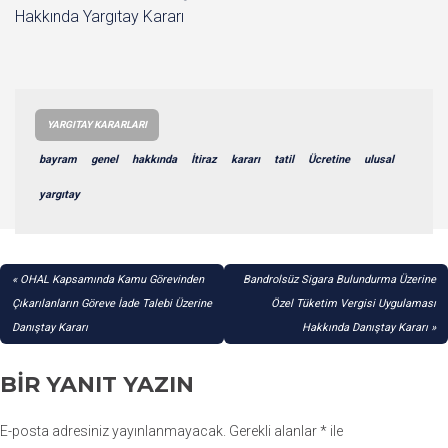
Hakkında Yargıtay Kararı
YARGITAY KARARLARI
bayram
genel
hakkında
İtiraz
kararı
tatil
Ücretine
ulusal
yargıtay
YAZI
OHAL Kapsamında Kamu Görevinden
Bandrolsüz Sigara Bulundurma Üzerine
GEZINMESI
Çıkarılanların Göreve İade Talebi Üzerine
Özel Tüketim Vergisi Uygulaması
Danıştay Kararı
Hakkında Danıştay Kararı
BIR YANIT YAZIN
E-posta adresiniz yayınlanmayacak.
Gerekli alanlar
*
ile