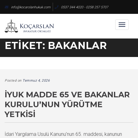
Skip
info@kocarslanhukuk.com
0537 344 4020 - 0258 257 5707
to
content
Toggl
naviga
ETIKET:
BAKANLAR
Posted on
Temmuz 4, 2026
İYUK MADDE 65 VE BAKANLAR
KURULU’NUN YÜRÜTME
YETKISI
İdari Yargılama Usulü Kanunu’nun 65. maddesi, kanunun