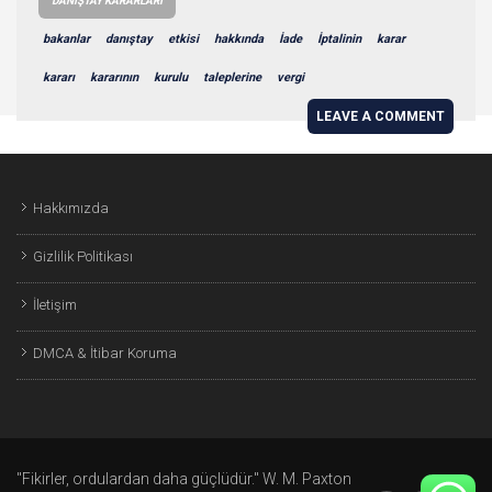
DANIŞTAY KARARLARI
bakanlar
danıştay
etkisi
hakkında
İade
İptalinin
karar
kararı
kararının
kurulu
taleplerine
vergi
LEAVE A COMMENT
Hakkımızda
Gizlilik Politikası
İletişim
DMCA & İtibar Koruma
"Fikirler, ordulardan daha güçlüdür." W. M. Paxton