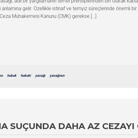
ı, adil bir yargılamanın temel prensiplerinden biri olarak kabul ed
mına gelir. Özellikle istinaf ve temyiz süreçlerinde önemli bir ye
ek Ceza Muhakemesi Kanunu (CMK) gerekse […]
me
hukuk
hukuki
yasağı
yasağının
MA SUÇUNDA DAHA AZ CEZAYI