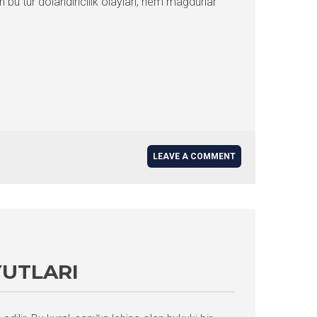
n bu tür dolandırıcılık olayları, hem mağdurlar
LEAVE A COMMENT
YUTLARI