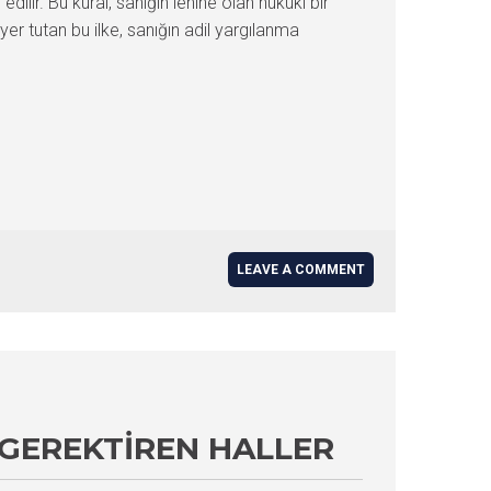
ilir. Bu kural, sanığın lehine olan hukuki bir
r tutan bu ilke, sanığın adil yargılanma
LEAVE A COMMENT
 GEREKTIREN HALLER