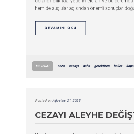
dolandırıcılık faaliyetlerini ele alır ve bu durum
hem de suçlular açısından önemli sonuçlar doğ
DEVAMINI OKU
ceza
cezayı
daha
gerektiren
haller
kaps
MEVZUAT
Posted on
Ağustos 21, 2025
CEZAYI ALEYHE DEĞI