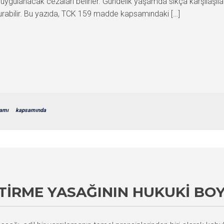
da uygulanacak cezaları belirler. Gündelik yaşamda sıkça karşılaşıla
urabilir. Bu yazıda, TCK 159 madde kapsamındaki […]
amı
kapsamında
ŞTIRME YASAĞININ HUKUKI BO