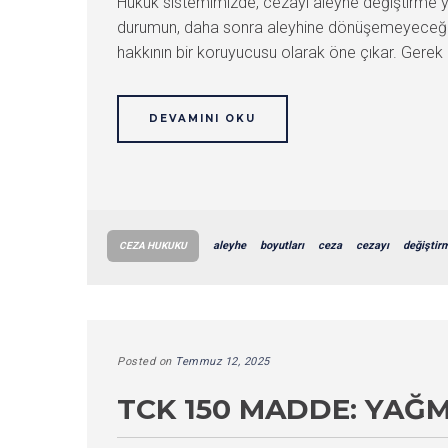
Hukuk sistemimizde, cezayı aleyhe değiştirme yasağ
durumun, daha sonra aleyhine dönüşemeyeceği anla
hakkının bir koruyucusu olarak öne çıkar. Ger
DEVAMINI OKU
aleyhe
boyutları
ceza
cezayı
değiştir
CEZA HUKUKU
Posted on
Temmuz 12, 2025
TCK 150 MADDE: YAĞ