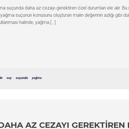
 suçunda daha az cezayı gerektiren özel durumları ele alır. Bu m
e yağma suçunun konusunu oluşturan malın değerinin azlığı gibi dur
 kullanması halinde, yağma […]
de
suç
suçunda
yağma
DAHA AZ CEZAYI GEREKTIREN