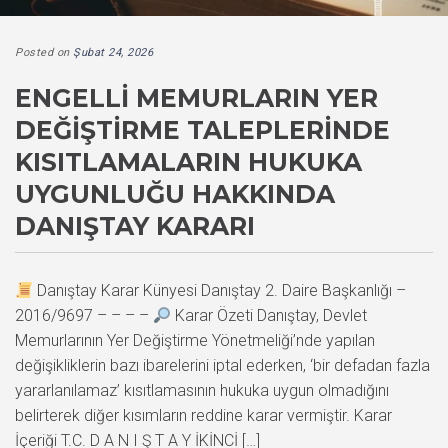
Posted on
Şubat 24, 2026
ENGELLI MEMURLARIN YER
DEĞIŞTIRME TALEPLERINDE
KISITLAMALARIN HUKUKA
UYGUNLUĞU HAKKINDA
DANIŞTAY KARARI
Danıştay Karar Künyesi Danıştay 2. Daire Başkanlığı –
2016/9697 – – – –
Karar Özeti Danıştay, Devlet
Memurlarının Yer Değiştirme Yönetmeliği’nde yapılan
değişikliklerin bazı ibarelerini iptal ederken, ‘bir defadan fazla
yararlanılamaz’ kısıtlamasının hukuka uygun olmadığını
belirterek diğer kısımların reddine karar vermiştir. Karar
İçeriği T.C. D A N I Ş T A Y İKİNCİ […]