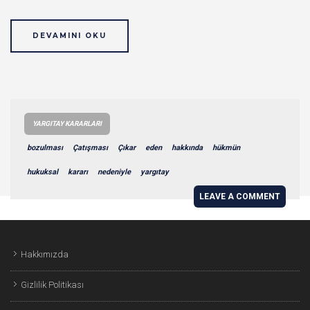
DEVAMINI OKU
YARGITAY KARARLARI
bozulması
Çatışması
Çıkar
eden
hakkında
hükmün
hukuksal
kararı
nedeniyle
yargıtay
LEAVE A COMMENT
Hakkımızda
Gizlilik Politikası