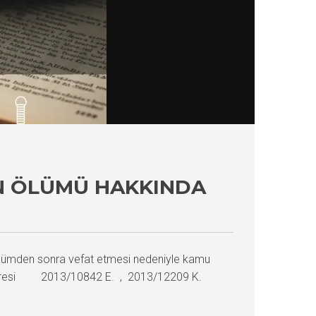
IN ÖLÜMÜ HAKKINDA
ükümden sonra vefat etmesi nedeniyle kamu
za Dairesi 2013/10842 E. , 2013/12209 K.