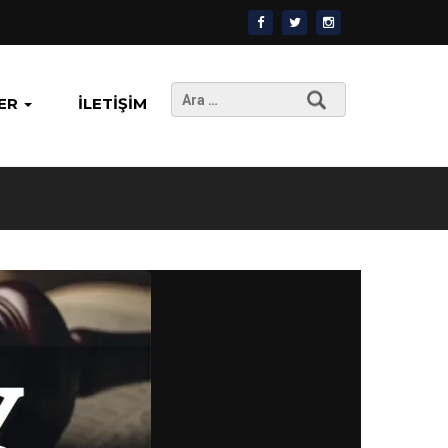
Arama:
ER
İLETIŞIM