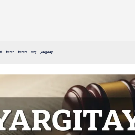
ü
karar
kararı
suç
yargıtay