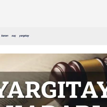
kararı
suç
yargıtay