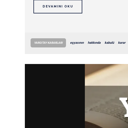
DEVAMINI OKU
eşyasının
hakkında
kabulü
karar
YARGITAY KARARLARI