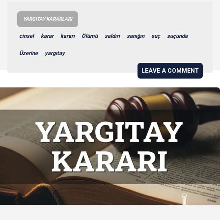
YARGITAY KARARLARI
cinsel
karar
kararı
Ölümü
saldırı
sanığın
suç
suçunda
Üzerine
yargıtay
LEAVE A COMMENT