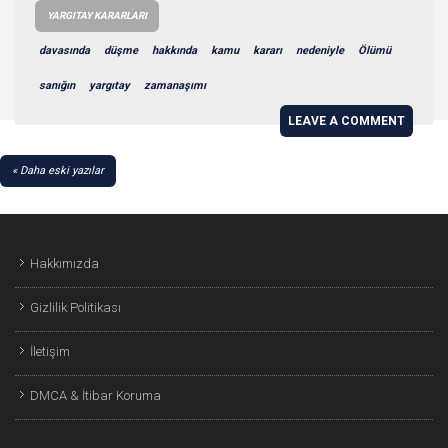
YARGITAY KARARLARI
davasında
düşme
hakkında
kamu
kararı
nedeniyle
Ölümü
sanığın
yargıtay
zamanaşımı
LEAVE A COMMENT
YAZI
Daha eski yazılar
GEZINMESI
Hakkımızda
Gizlilik Politikası
İletişim
DMCA & İtibar Koruma