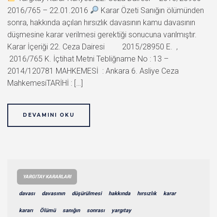
2016/765 – 22.01.2016
Karar Özeti Sanığın ölümünden
sonra, hakkında açılan hırsızlık davasının kamu davasının
düşmesine karar verilmesi gerektiği sonucuna varılmıştır.
Karar İçeriği 22. Ceza Dairesi 2015/28950 E. ,
2016/765 K. İçtihat Metni Tebliğname No : 13 –
2014/120781 MAHKEMESİ : Ankara 6. Asliye Ceza
MahkemesiTARİHİ : […]
DEVAMINI OKU
YARGITAY KARARLARI
davası
davasının
düşürülmesi
hakkında
hırsızlık
karar
kararı
Ölümü
sanığın
sonrası
yargıtay