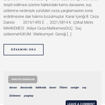
tespit edilmesi üzerine hakkındaki kamu davasının, suç
üstlenme nedeniyle yürütülen ceza yargılamasının sona
erdirilmesine dair hükmü bozulmuştur. Karar İçeriği 8. Ceza
Dairesi 2019/1495 E. , 2021/5814 K. İçtihat Metni
MAHKEMESİ :Asliye Ceza MahkemesiSUÇ : Suç
üstlenmeHÜKÜM : Mahkumiyet Gereği […]
DEVAMINI OKU
YARGITAY KARARLARI
davası
davasında
hakkında
kararı
Ölümü
sanığın
suç
Üstlenme
yargıtay
LEAVE A COMMENT