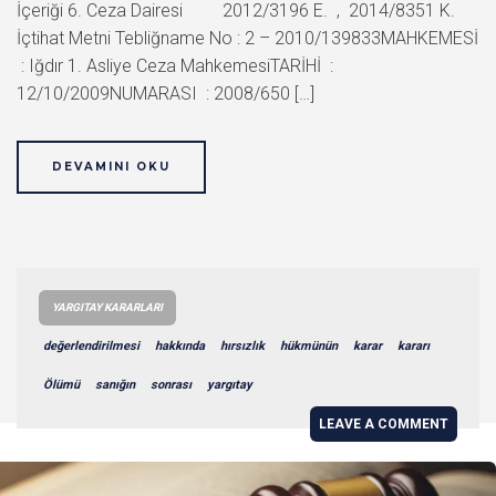
İçeriği 6. Ceza Dairesi 2012/3196 E. , 2014/8351 K.
İçtihat Metni Tebliğname No : 2 – 2010/139833MAHKEMESİ
: Iğdır 1. Asliye Ceza MahkemesiTARİHİ :
12/10/2009NUMARASI : 2008/650 […]
DEVAMINI OKU
YARGITAY KARARLARI
değerlendirilmesi
hakkında
hırsızlık
hükmünün
karar
kararı
Ölümü
sanığın
sonrası
yargıtay
LEAVE A COMMENT