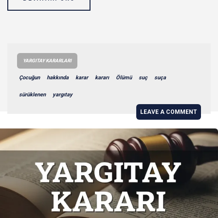
YARGITAY KARARLARI
Çocuğun
hakkında
karar
kararı
Ölümü
suç
suça
sürüklenen
yargıtay
LEAVE A COMMENT