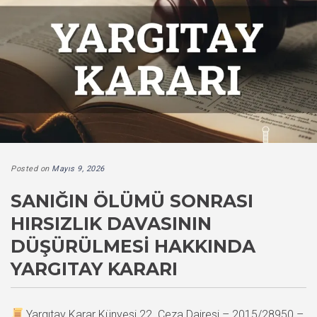
Posted on
Mayıs 9, 2026
SANIĞIN ÖLÜMÜ SONRASI
HIRSIZLIK DAVASININ
DÜŞÜRÜLMESI HAKKINDA
YARGITAY KARARI
Yargıtay Karar Künyesi 22. Ceza Dairesi – 2015/28950 –