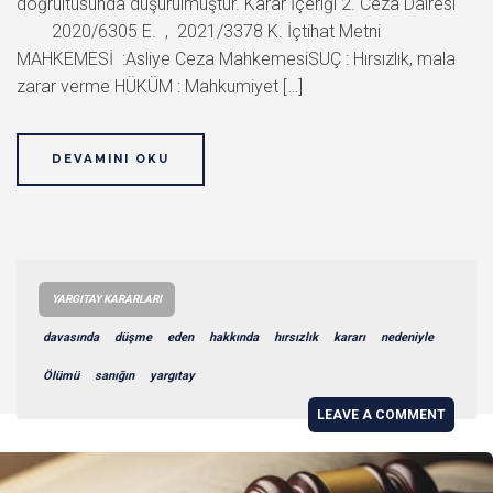
doğrultusunda düşürülmüştür. Karar İçeriği 2. Ceza Dairesi
2020/6305 E. , 2021/3378 K. İçtihat Metni
MAHKEMESİ :Asliye Ceza MahkemesiSUÇ : Hırsızlık, mala
zarar verme HÜKÜM : Mahkumiyet […]
DEVAMINI OKU
YARGITAY KARARLARI
davasında
düşme
eden
hakkında
hırsızlık
kararı
nedeniyle
Ölümü
sanığın
yargıtay
LEAVE A COMMENT