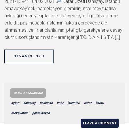
2021/1394 – 04.02.2021
Karar Özeti Danıştay, İstanbul
Arnavutköy’deki parselasyon işleminin, imar mevzuatına
aykırılığı nedeniyle iptaline karar vermiştir. İlgili düzenleme
ortaklık payı hesaplamalarının hukuki çerçevede ele
alınmaması ve imar planlarının iptali gibi gerekçelerle davayı
olumlu sonuçlandırmıştır. Karar İçeriği T.C. D A N I Ş T A […]
DEVAMINI OKU
DANIŞTAY KARARLARI
aykırı
danıştay
hakkında
İmar
İşlemleri
karar
kararı
mevzuatına
parselasyon
LEAVE A COMMENT