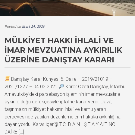
Posted on
Mart 24, 2026
MÜLKIYET HAKKI İHLALI VE
İMAR MEVZUATINA AYKIRILIK
ÜZERINE DANIŞTAY KARARI
Danıştay Karar Künyesi 6. Daire – 2019/21019 –
2021/1377 – 04.02.2021
Karar Özeti Danıştay, İstanbul
Arnavutköy’deki parselasyon işleminin imar mevzuatına
aykırı olduğu gerekçesiyle iptaline karar verdi. Dava,
taşınmazın mülkiyet hakkının ihlali ve kamu yararı
çerçevesinde yapılan düzenlemelerin hukuka aykırılığına
dayanıyordu. Karar İçeriği T.C. D A N I Ş T A Y ALTINCI
DAİRE […]