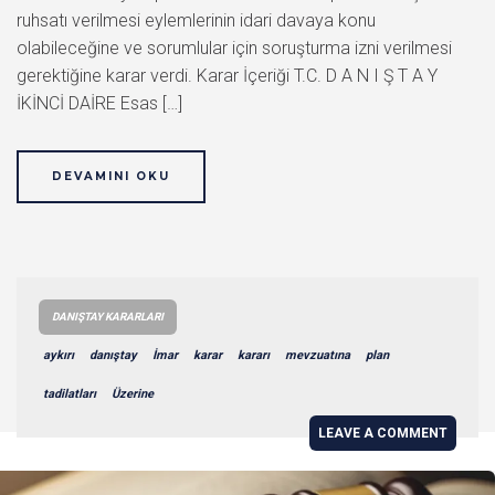
ruhsatı verilmesi eylemlerinin idari davaya konu
olabileceğine ve sorumlular için soruşturma izni verilmesi
gerektiğine karar verdi. Karar İçeriği T.C. D A N I Ş T A Y
İKİNCİ DAİRE Esas […]
DEVAMINI OKU
DANIŞTAY KARARLARI
aykırı
danıştay
İmar
karar
kararı
mevzuatına
plan
tadilatları
Üzerine
LEAVE A COMMENT