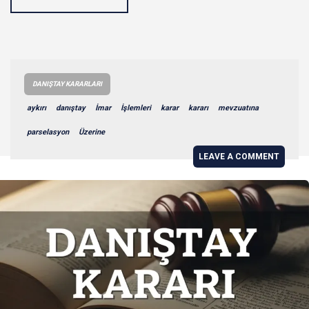
DANIŞTAY KARARLARI
aykırı
danıştay
İmar
İşlemleri
karar
kararı
mevzuatına
parselasyon
Üzerine
LEAVE A COMMENT