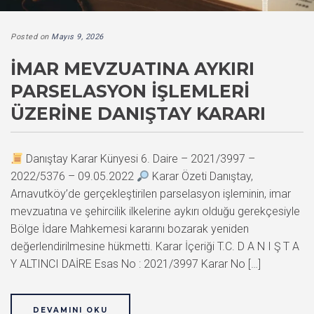
Posted on
Mayıs 9, 2026
İMAR MEVZUATINA AYKIRI
PARSELASYON İŞLEMLERI
ÜZERINE DANIŞTAY KARARI
Danıştay Karar Künyesi 6. Daire – 2021/3997 –
2022/5376 – 09.05.2022
Karar Özeti Danıştay,
Arnavutköy’de gerçekleştirilen parselasyon işleminin, imar
mevzuatına ve şehircilik ilkelerine aykırı olduğu gerekçesiyle
Bölge İdare Mahkemesi kararını bozarak yeniden
değerlendirilmesine hükmetti. Karar İçeriği T.C. D A N I Ş T A
Y ALTINCI DAİRE Esas No : 2021/3997 Karar No […]
DEVAMINI OKU