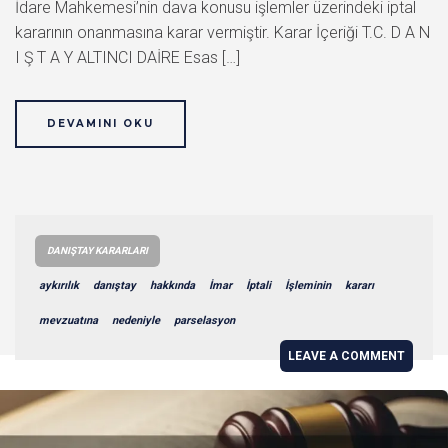
İdare Mahkemesi’nin dava konusu işlemler üzerindeki iptal
kararının onanmasına karar vermiştir. Karar İçeriği T.C. D A N
I Ş T A Y ALTINCI DAİRE Esas […]
DEVAMINI OKU
DANIŞTAY KARARLARI
aykırılık
danıştay
hakkında
İmar
İptali
İşleminin
kararı
mevzuatına
nedeniyle
parselasyon
LEAVE A COMMENT