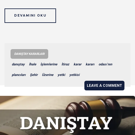
DEVAMINI OKU
DANIŞTAY KARARLARI
danıştay
İhale
İşlemlerine
İtiraz
karar
kararı
odası’nın
plancıları
Şehir
Üzerine
yetki
yetkisi
LEAVE A COMMENT