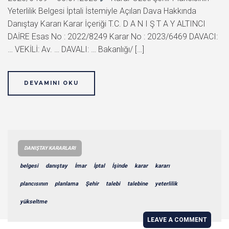
Yeterlilik Belgesi İptali İstemiyle Açılan Dava Hakkında
Danıştay Kararı Karar İçeriği T.C. D A N I Ş T A Y ALTINCI
DAİRE Esas No : 2022/8249 Karar No : 2023/6469 DAVACI:
… VEKİLİ: Av. … DAVALI: … Bakanlığı/ […]
DEVAMINI OKU
DANIŞTAY KARARLARI
belgesi
danıştay
İmar
İptal
İşinde
karar
kararı
plancısının
planlama
Şehir
talebi
talebine
yeterlilik
yükseltme
LEAVE A COMMENT