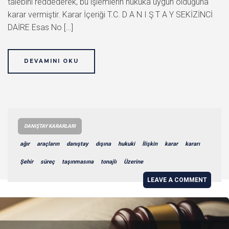
talebini reddederek, bu işlemlerin hukuka uygun olduğuna
karar vermiştir. Karar İçeriği T.C. D A N I Ş T A Y SEKİZİNCİ
DAİRE Esas No […]
DEVAMINI OKU
DANIŞTAY KARARLARI
ağır
araçların
danıştay
dışına
hukuki
İlişkin
karar
kararı
Şehir
süreç
taşınmasına
tonajlı
Üzerine
LEAVE A COMMENT