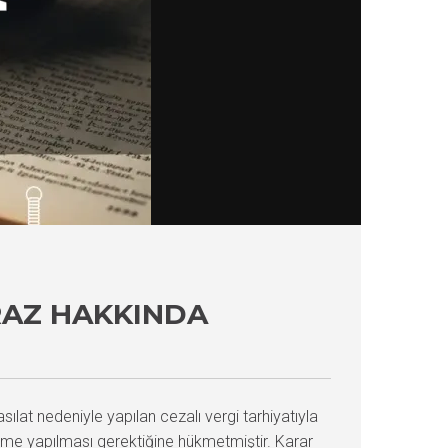
IRAZ HAKKINDA
sılat nedeniyle yapılan cezalı vergi tarhiyatıyla
irme yapılması gerektiğine hükmetmiştir. Karar