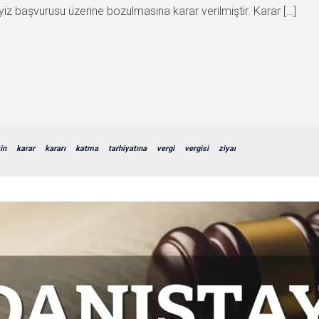
myiz başvurusu üzerine bozulmasına karar verilmiştir. Karar […]
kin
karar
kararı
katma
tarhiyatına
vergi
vergisi
ziyaı