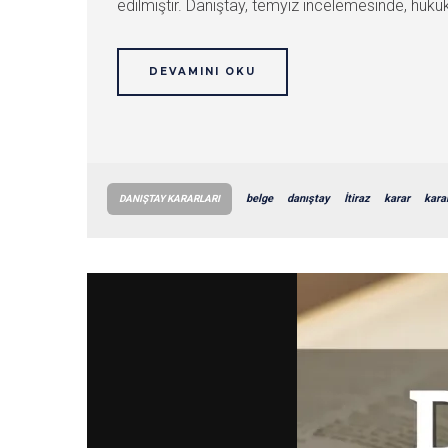
edilmiştir. Danıştay, temyiz incelemesinde, huku
DEVAMINI OKU
belge
danıştay
İtiraz
karar
kara
DANIŞTAY KARARLARI