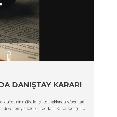
NDA DANIŞTAY KARARI
gi dairesinin mükellef şirket hakkında re’sen tarh
ı ve temyiz talebini reddetti. Karar İçeriği T.C.