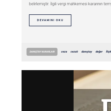
belirlemiştir. İlgili vergi mahkemesi kararının te
DEVAMINI OKU
ceza
cezalı
danıştay
değer
İliş
DANIŞTAY KARARLARI