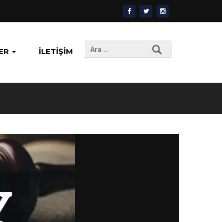
Arama:
ER
İLETIŞIM