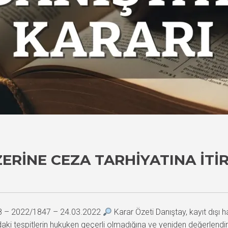
ÜZERINE CEZA TARHIYATINA İT
28 – 2022/1847 – 24.03.2022
Karar Özeti Danıştay, kayıt dışı ha
ndaki tespitlerin hukuken geçerli olmadığına ve yeniden değerlend