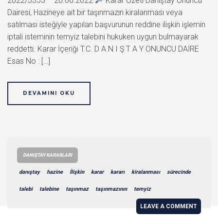
2022/3353 – 20.06.2022
Karar Özeti Danıştay Onuncu
Dairesi, Hazineye ait bir taşınmazın kiralanması veya
satılması isteğiyle yapılan başvurunun reddine ilişkin işlemin
iptali isteminin temyiz talebini hukuken uygun bulmayarak
reddetti. Karar İçeriği T.C. D A N I Ş T A Y ONUNCU DAİRE
Esas No : […]
DEVAMINI OKU
DANIŞTAY KARARLARI
danıştay
hazine
İlişkin
karar
kararı
kiralanması
sürecinde
talebi
talebine
taşınmaz
taşınmazının
temyiz
LEAVE A COMMENT