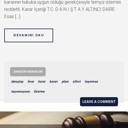
kararının hukuka uygun olduğu gerekçesiyle temyiz istemini
reddetti. Karar İçeriği T.C. D A N I Ş T A Y ALTINCI DAİRE
Esas […]
DEVAMINI OKU
DANIŞTAY KARARLARI
danıştay
İmar
karar
kararı
planı
silivri
taşınmaz
taşınmazının
Üzerine
LEAVE A COMMENT