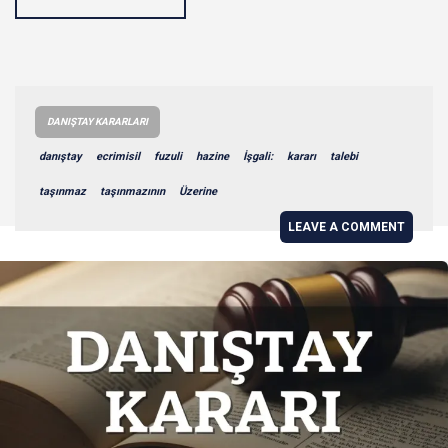
DANIŞTAY KARARLARI
danıştay
ecrimisil
fuzuli
hazine
İşgali:
kararı
talebi
taşınmaz
taşınmazının
Üzerine
LEAVE A COMMENT