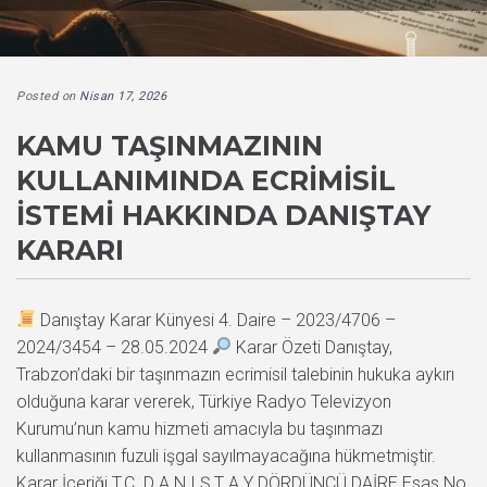
Posted on
Nisan 17, 2026
KAMU TAŞINMAZININ
KULLANIMINDA ECRIMISIL
İSTEMI HAKKINDA DANIŞTAY
KARARI
Danıştay Karar Künyesi 4. Daire – 2023/4706 –
2024/3454 – 28.05.2024
Karar Özeti Danıştay,
Trabzon’daki bir taşınmazın ecrimisil talebinin hukuka aykırı
olduğuna karar vererek, Türkiye Radyo Televizyon
Kurumu’nun kamu hizmeti amacıyla bu taşınmazı
kullanmasının fuzuli işgal sayılmayacağına hükmetmiştir.
Karar İçeriği T.C. D A N I Ş T A Y DÖRDÜNCÜ DAİRE Esas No