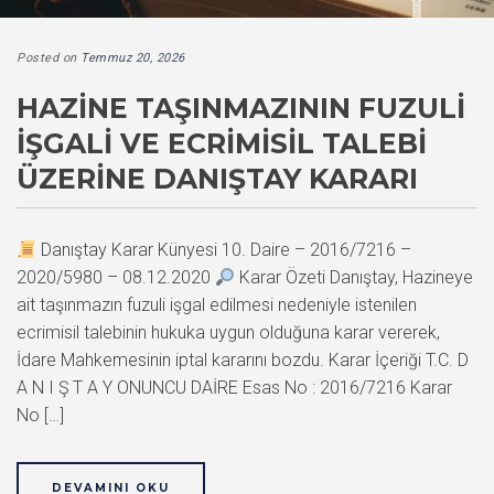
Posted on
Temmuz 20, 2026
HAZINE TAŞINMAZININ FUZULI
İŞGALI VE ECRIMISIL TALEBI
ÜZERINE DANIŞTAY KARARI
Danıştay Karar Künyesi 10. Daire – 2016/7216 –
2020/5980 – 08.12.2020
Karar Özeti Danıştay, Hazineye
ait taşınmazın fuzuli işgal edilmesi nedeniyle istenilen
ecrimisil talebinin hukuka uygun olduğuna karar vererek,
İdare Mahkemesinin iptal kararını bozdu. Karar İçeriği T.C. D
A N I Ş T A Y ONUNCU DAİRE Esas No : 2016/7216 Karar
No […]
DEVAMINI OKU