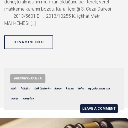
dönüştürülmesinin mümkün olduğunu belirterek, yerel
mahkeme kararını bozdu. Karar İçeriği 3. Ceza Dairesi
2013/5601 E. , 2013/10255 K. İçtihat Metni
MAHKEMESİ […]
DEVAMINI OKU
YARGITAY KARARLARI
dair
hüküm
hükümlerin
karar
kararı
lehe
uygulanmasına
yargı
yargıtay
LEAVE A COMMENT