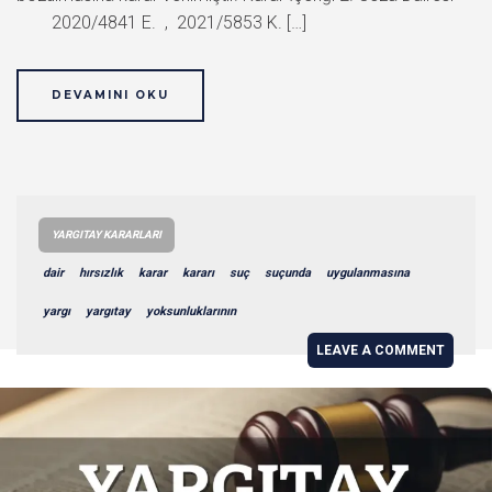
2020/4841 E. , 2021/5853 K. […]
DEVAMINI OKU
YARGITAY KARARLARI
dair
hırsızlık
karar
kararı
suç
suçunda
uygulanmasına
yargı
yargıtay
yoksunluklarının
LEAVE A COMMENT