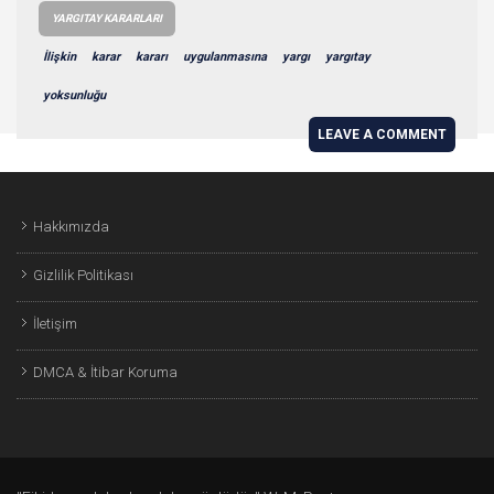
YARGITAY KARARLARI
İlişkin
karar
kararı
uygulanmasına
yargı
yargıtay
yoksunluğu
LEAVE A COMMENT
Hakkımızda
Gizlilik Politikası
İletişim
DMCA & İtibar Koruma