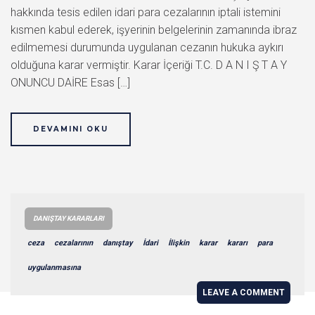
hakkında tesis edilen idari para cezalarının iptali istemini
kısmen kabul ederek, işyerinin belgelerinin zamanında ibraz
edilmemesi durumunda uygulanan cezanın hukuka aykırı
olduğuna karar vermiştir. Karar İçeriği T.C. D A N I Ş T A Y
ONUNCU DAİRE Esas […]
DEVAMINI OKU
DANIŞTAY KARARLARI
ceza
cezalarının
danıştay
İdari
İlişkin
karar
kararı
para
uygulanmasına
LEAVE A COMMENT