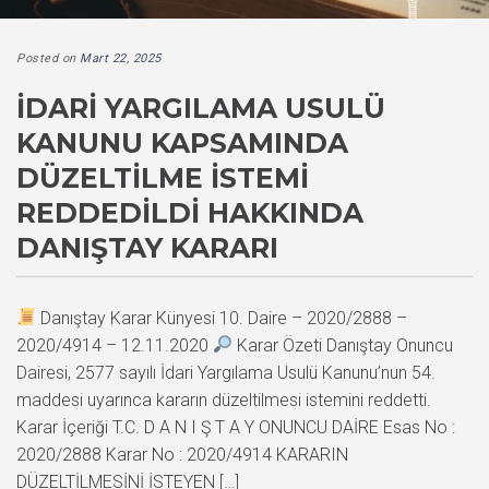
Posted on
Mart 22, 2025
İDARI YARGILAMA USULÜ
KANUNU KAPSAMINDA
DÜZELTILME İSTEMI
REDDEDILDI HAKKINDA
DANIŞTAY KARARI
Danıştay Karar Künyesi 10. Daire – 2020/2888 –
2020/4914 – 12.11.2020
Karar Özeti Danıştay Onuncu
Dairesi, 2577 sayılı İdari Yargılama Usulü Kanunu’nun 54.
maddesi uyarınca kararın düzeltilmesi istemini reddetti.
Karar İçeriği T.C. D A N I Ş T A Y ONUNCU DAİRE Esas No :
2020/2888 Karar No : 2020/4914 KARARIN
DÜZELTİLMESİNİ İSTEYEN […]