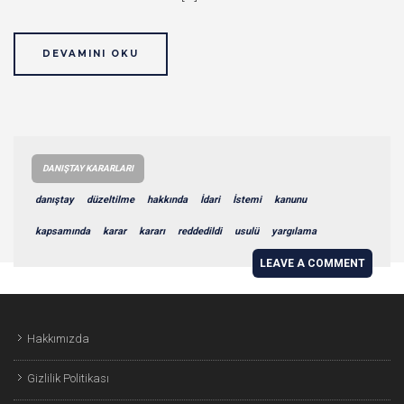
DEVAMINI OKU
DANIŞTAY KARARLARI
danıştay
düzeltilme
hakkında
İdari
İstemi
kanunu
kapsamında
karar
kararı
reddedildi
usulü
yargılama
LEAVE A COMMENT
Hakkımızda
Gizlilik Politikası