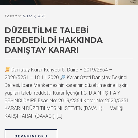
Posted on
Nisan 2, 2025
DÜZELTILME TALEBI
REDDEDILDI HAKKINDA
DANIŞTAY KARARI
Danıştay Karar Künyesi 5. Daire – 2019/2364 –
2020/5251 – 18.11.2020
Karar Özeti Danıştay Beşinci
Dairesi, İdare Mahkemesinin kararının düzeltilmesine ilişkin
yapılan talebi reddetti. Karar İçeriği T.C. D A N I Ş T A Y
BEŞİNCİ DAİRE Esas No: 2019/2364 Karar No: 2020/5251
KARARIN DÜZELTİLMESİNİ İSTEYEN (DAVALI) : … Valiliği
KARŞI TARAF (DAVACI): […]
DEVAMINI OKU