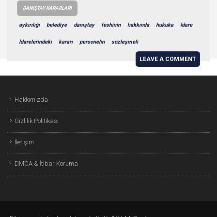
DANIŞTAY KARARLARI
aykırılığı
belediye
danıştay
feshinin
hakkında
hukuka
İdare
İdarelerindeki
kararı
personelin
sözleşmeli
LEAVE A COMMENT
Hakkımızda
Gizlilik Politikası
İletişim
DMCA & İtibar Koruma