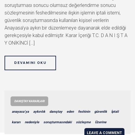
soruşturması sonucu olumsuz değerlendirme sonucu
sözleşmesinin feshedilmesine ilişkin işlemin iptali istemi,
güvenlik soruşturmasında kullanılan kişisel verilerin
Anayasa’ya aykırı bir düzenlemeye dayanarak elde edildiği
gerekçesiyle kabul edilmiştir. Karar İçeriği T.C. D A N I Ş T A
Y ONİKİNCİ […]
DEVAMINI OKU
DANIŞTAY KARARLARI
anayasa’ya
aykırılık
danıştay
eden
feshinin
güvenlik
İptali
kararı
nedeniyle
soruşturmasındaki
sözleşme
Üzerine
LEAVE A COMMENT