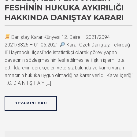
FESHININ HUKUKA AYKIRILIĞI
HAKKINDA DANIŞTAY KARARI
Danıştay Karar Künyesi 12. Daire – 2021/2094 –
2021/3326 – 01.06.2021
Karar Özeti Danıştay, Tekirdağ
İli Hayrabolu İlçesi’nde istatistikçi olarak görev yapan
davacının sözleşmesinin feshedilmesine ilişkin işlemi iptal
etti. İdarenin gerekçeleri yetersiz bulundu ve kamu yararı
amacının hukuka uygun olmadığına karar verildi. Karar İçeriği
T.C. D A N I Ş T A Y […]
DEVAMINI OKU