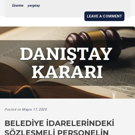
Üzerine
yargıtay
LEAVE A COMMENT
Posted on
Mayıs 17, 2025
BELEDIYE İDARELERINDEKI
SÖZLEŞMELI PERSONELIN