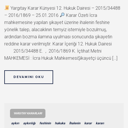
Yargıtay Karar Künyesi 12. Hukuk Dairesi – 2015/34488
– 2016/1869 – 25.01.2016
Karar Özeti İcra
mahkemesine yapılan şikayet üzerine ihalenin feshine
yönelik talep, alacaklının temyiz istemiyle bozulmuş,
ardından bozma ilamına uyulması sonucunda şikayetin
reddine karar verilmiştir. Karar İçeriği 12. Hukuk Dairesi
2015/34488 E. , 2016/1869 K. İçtihat Metni
MAHKEMESİ : İcra Hukuk MahkemesiŞikayetçi üçüncü […]
DEVAMINI OKU
YARGITAY KARARLARI
aykırı
aykırılığı
feshinin
hukuka
İhalenin
karar
kararı