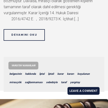
bozmuştur. Davada, mirasçı olarak gösterilen kişilerin
tamamının taraf olarak dahil edilmesi gerektiği
vurgulanmıştır. Karar İçeriği 14. Hukuk Dairesi
2016/4742 E. , 2018/9273 K. İçtihat […]
DEVAMINI OKU
YARGITAY KARARLARI
belgesinin
hakkında
İptal
İptali
karar
kararı
koşulunun
mirasçılık
sağlanmaması
sebebiyle
taraf
yargıtay
LEAVE A COMMENT