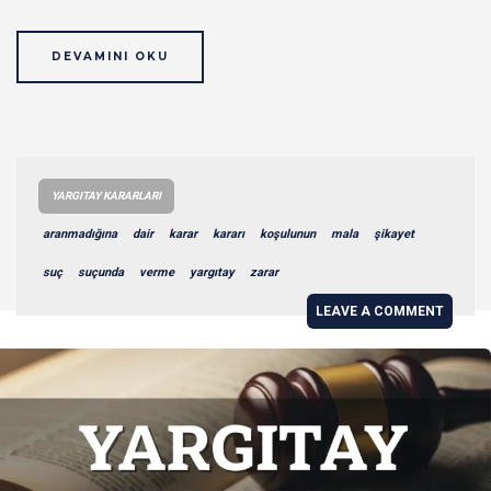
DEVAMINI OKU
YARGITAY KARARLARI
aranmadığına
dair
karar
kararı
koşulunun
mala
şikayet
suç
suçunda
verme
yargıtay
zarar
LEAVE A COMMENT