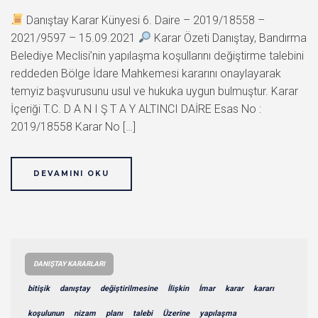
Danıştay Karar Künyesi 6. Daire – 2019/18558 –
2021/9597 – 15.09.2021
Karar Özeti Danıştay, Bandırma
Belediye Meclisi’nin yapılaşma koşullarını değiştirme talebini
reddeden Bölge İdare Mahkemesi kararını onaylayarak
temyiz başvurusunu usul ve hukuka uygun bulmuştur. Karar
İçeriği T.C. D A N I Ş T A Y ALTINCI DAİRE Esas No :
2019/18558 Karar No […]
DEVAMINI OKU
DANIŞTAY KARARLARI
bitişik
danıştay
değiştirilmesine
İlişkin
İmar
karar
kararı
koşulunun
nizam
planı
talebi
Üzerine
yapılaşma