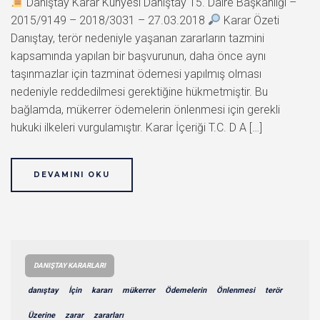
Danıştay Karar Künyesi Danıştay 15. Daire Başkanlığı –
2015/9149 – 2018/3031 – 27.03.2018
Karar Özeti
Danıştay, terör nedeniyle yaşanan zararların tazmini
kapsamında yapılan bir başvurunun, daha önce aynı
taşınmazlar için tazminat ödemesi yapılmış olması
nedeniyle reddedilmesi gerektiğine hükmetmiştir. Bu
bağlamda, mükerrer ödemelerin önlenmesi için gerekli
hukuki ilkeleri vurgulamıştır. Karar İçeriği T.C. D A […]
DEVAMINI OKU
DANIŞTAY KARARLARI
danıştay
İçin
kararı
mükerrer
Ödemelerin
Önlenmesi
terör
Üzerine
zarar
zararları