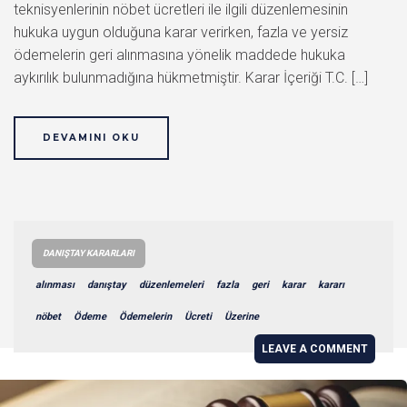
teknisyenlerinin nöbet ücretleri ile ilgili düzenlemesinin
hukuka uygun olduğuna karar verirken, fazla ve yersiz
ödemelerin geri alınmasına yönelik maddede hukuka
aykırılık bulunmadığına hükmetmiştir. Karar İçeriği T.C. […]
DEVAMINI OKU
DANIŞTAY KARARLARI
alınması
danıştay
düzenlemeleri
fazla
geri
karar
kararı
nöbet
Ödeme
Ödemelerin
Ücreti
Üzerine
LEAVE A COMMENT