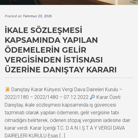
Posted on
Temmuz 23, 2026
İKALE SÖZLEŞMESI
KAPSAMINDA YAPILAN
ÖDEMELERIN GELIR
VERGISINDEN İSTISNASI
ÜZERINE DANIŞTAY KARARI
Danıştay Karar Künyesi Vergi Dava Daireleri Kurulu –
2022/1180 – 2022/1480 – 07.12.2022
Karar Özeti
Danıştay, ikale sözleşmesi kapsamında iş güvencesi
tazminatı olarak yapılan ödemenin, gelir vergisine tabi
olmadığını belirterek, ödenen stopaj vergisinin iadesine dair
karar verdi. Karar İçeriği T.C. D A N I Ş T A Y VERGİ DAVA
DAİRELERİ KURULU Esas […]