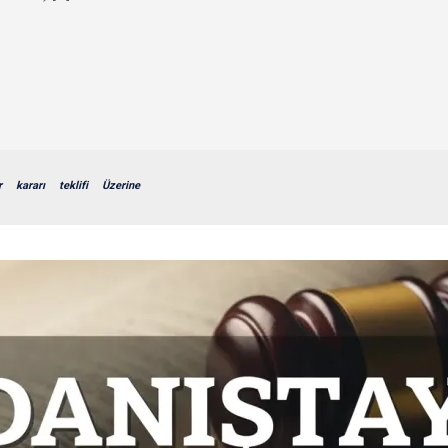
r
kararı
teklifi
Üzerine