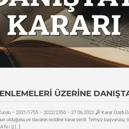
ZENLEMELERI ÜZERINE DANIŞT
i Kurulu – 2021/1755 – 2022/2350 – 27.06.2022
Karar Özeti Dan
gun olduğuna ve davanın reddine karar verdi. Temyiz başvurusu, ö
A N I Ş […]