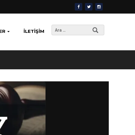
Arama:
ER
İLETIŞIM