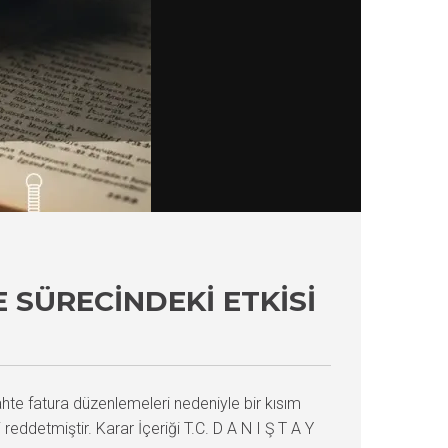
 SÜRECINDEKI ETKISI
hte fatura düzenlemeleri nedeniyle bir kısım
reddetmiştir. Karar İçeriği T.C. D A N I Ş T A Y