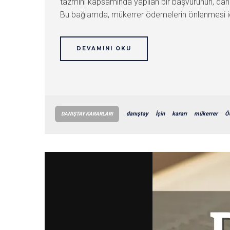
tazmini kapsamında yapılan bir başvurunun, dah
Bu bağlamda, mükerrer ödemelerin önlenmesi için g
DEVAMINI OKU
danıştay
İçin
kararı
mükerrer
Ö
DANIŞTAY KARARLARI