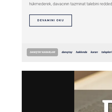
hükmederek, davacının tazminat talebini reddeden
DEVAMINI OKU
danıştay
hakkında
kararı
talepleri
DANIŞTAY KARARLARI