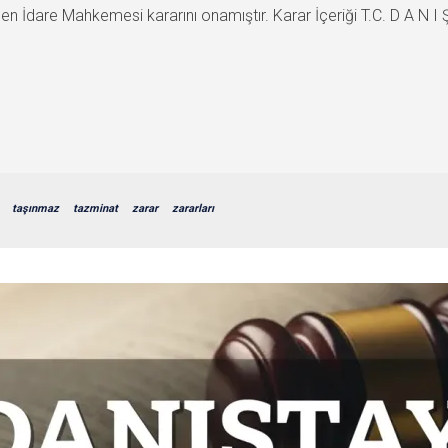
 İdare Mahkemesi kararını onamıştır. Karar İçeriği T.C. D A N I Ş
taşınmaz
tazminat
zarar
zararları