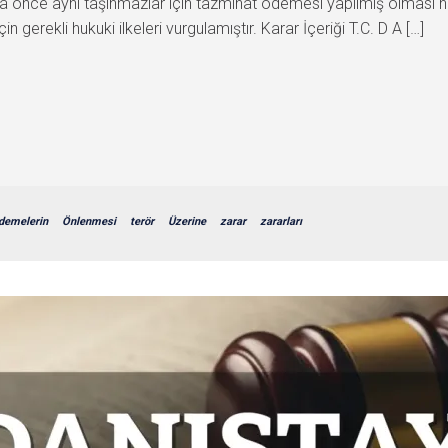
a önce aynı taşınmazlar için tazminat ödemesi yapılmış olması n
erekli hukuki ilkeleri vurgulamıştır. Karar İçeriği T.C. D A […]
demelerin
Önlenmesi
terör
Üzerine
zarar
zararları