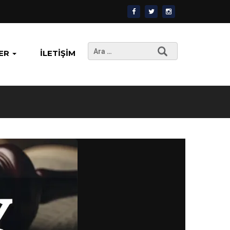
Arama:
ER
İLETIŞIM