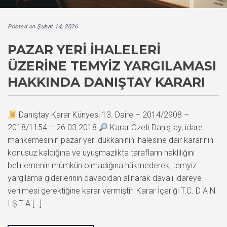
Posted on
Şubat 14, 2026
PAZAR YERI İHALELERI
ÜZERINE TEMYIZ YARGILAMASI
HAKKINDA DANIŞTAY KARARI
Danıştay Karar Künyesi 13. Daire – 2014/2908 –
2018/1154 – 26.03.2018
Karar Özeti Danıştay, idare
mahkemesinin pazar yeri dükkanının ihalesine dair kararının
konusuz kaldığına ve uyuşmazlıkta tarafların haklılığını
belirlemenin mümkün olmadığına hükmederek, temyiz
yargılama giderlerinin davacıdan alınarak davalı idareye
verilmesi gerektiğine karar vermiştir. Karar İçeriği T.C. D A N
I Ş T A […]