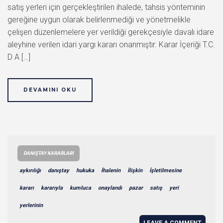
satış yerleri için gerçekleştirilen ihalede, tahsis yönteminin
gereğine uygun olarak belirlenmediği ve yönetmelikle
çelişen düzenlemelere yer verildiği gerekçesiyle davalı idare
aleyhine verilen idari yargı kararı onanmıştır. Karar İçeriği T.C.
D A […]
DEVAMINI OKU
DANIŞTAY KARARLARI
aykırılığı
danıştay
hukuka
İhalenin
İlişkin
İşletilmesine
kararı
kararıyla
kumluca
onaylandı
pazar
satış
yeri
yerlerinin
LEAVE A COMMENT