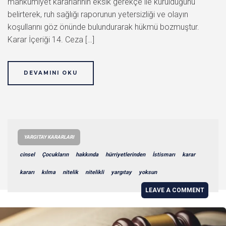
mahkumiyet kararlarının eksik gerekçe ile kurulduğunu
belirterek, ruh sağlığı raporunun yetersizliği ve olayın
koşullarını göz önünde bulundurarak hükmü bozmuştur.
Karar İçeriği 14. Ceza […]
DEVAMINI OKU
YARGITAY KARARLARI
cinsel
Çocukların
hakkında
hürriyetlerinden
İstismarı
karar
kararı
kılma
nitelik
nitelikli
yargıtay
yoksun
LEAVE A COMMENT