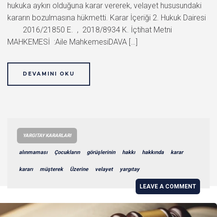
hukuka aykırı olduğuna karar vererek, velayet hususundaki
kararın bozulmasına hükmetti. Karar İçeriği 2. Hukuk Dairesi
2016/21850 E. , 2018/8934 K. İçtihat Metni
MAHKEMESİ :Aile MahkemesiDAVA […]
DEVAMINI OKU
YARGITAY KARARLARI
alınmaması
Çocukların
görüşlerinin
hakkı
hakkında
karar
kararı
müşterek
Üzerine
velayet
yargıtay
LEAVE A COMMENT