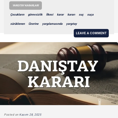
YARGITAY KARARLARI
Çocukların
görevsizlik
İlkesi
karar
kararı
suç
suça
sürüklenen
Üzerine
yargılamasında
yargıtay
LEAVE A COMMENT
Posted on
Kasım 28, 2025