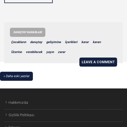
DANIŞTAY KARARLARI
Çocukların
danıştay
gelişimine
İçerikleri
karar
kararı
Üzerine
verebilecek
yayın
zarar
LEAVE A COMMENT
YAZI
Daha eski yazılar
GEZINMESI
Hakkımızda
Gizlilik Politikası