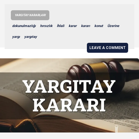
YARGITAY KARARLARI
dokunulmazlığı
hırsızlık
İhlali
karar
kararı
konut
Üzerine
yargı
yargıtay
LEAVE A COMMENT