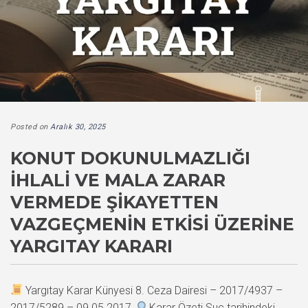
Posted on
Aralık 30, 2025
KONUT DOKUNULMAZLIĞI
İHLALI VE MALA ZARAR
VERMEDE ŞIKAYETTEN
VAZGEÇMENIN ETKISI ÜZERINE
YARGITAY KARARI
Yargıtay Karar Künyesi 8. Ceza Dairesi – 2017/4937 –
2017/5289 – 09.05.2017
Karar Özeti Suç tarihindeki