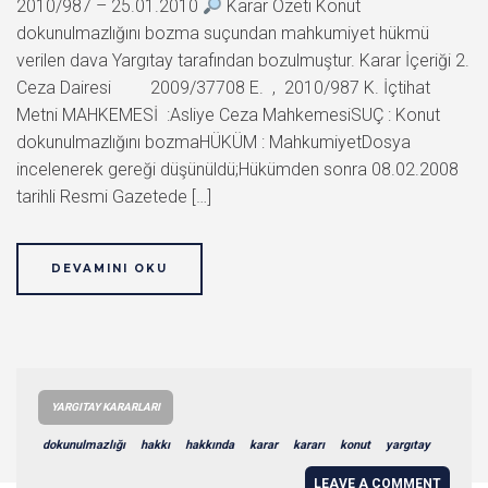
2010/987 – 25.01.2010
Karar Özeti Konut
dokunulmazlığını bozma suçundan mahkumiyet hükmü
verilen dava Yargıtay tarafından bozulmuştur. Karar İçeriği 2.
Ceza Dairesi 2009/37708 E. , 2010/987 K. İçtihat
Metni MAHKEMESİ :Asliye Ceza MahkemesiSUÇ : Konut
dokunulmazlığını bozmaHÜKÜM : MahkumiyetDosya
incelenerek gereği düşünüldü;Hükümden sonra 08.02.2008
tarihli Resmi Gazetede […]
DEVAMINI OKU
YARGITAY KARARLARI
dokunulmazlığı
hakkı
hakkında
karar
kararı
konut
yargıtay
LEAVE A COMMENT