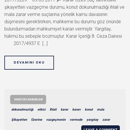
şikayetten vazgeçme durumu, konut dokunulmazlığı ihlali ve
mala zarar verme suçlarına yönelik kamu davasının
düşmesini gerektirirken, mahkeme bu durumu göz önünde
bulundurmadan mahkumiyet kararı vermiştir. Yargıtay,
hükmü bu sebeple bozmuştur. Karar İçeriği 8. Ceza Dairesi
2017/4937 E. […]
DEVAMINI OKU
YARGITAY KARARLARI
dokunulmazlığı
etkisi
İhlali
karar
kararı
konut
mala
Şikayetten
Üzerine
vazgeçmenin
vermede
yargıtay
zarar
LEAVE A COMMENT