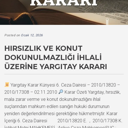
Posted on
Ocak 12, 2026
HIRSIZLIK VE KONUT
DOKUNULMAZLIĞI İHLALI
ÜZERINE YARGITAY KARARI
Yargıtay Karar Künyesi 6. Ceza Dairesi – 2010/13820 –
2010/17308 – 02.11.2010
Karar Özeti Yargıtay, hırsızlık,
mala zarar verme ve konut dokunulmazlığını ihlal
suçlarından mahkum edilen sanığın hukuki durumunun
yeniden değerlendirilmesi gerektiğine hükmetmiştir. Karar
İçeriği 6. Ceza Dairesi 2010/13820 E. , 2010/17308 K.
İçtihat Metni MAHKEMESİ :Asliye Ceza MahkemesiSUÇ :