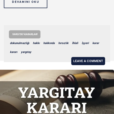
DEVAMINI OKU
YARGITAY KARARLARI
dokunulmazlığı
hakkı
hakkında
hırsızlık
İhlali
İşyeri
karar
kararı
yargıtay
LEAVE A COMMENT