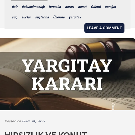
dair
dokunulmazlığı
hırsızlık
kararı
konut
Ölümü
sanığın
suç
suçlar
suçlarına
Üzerine
yargıtay
LEAVE A COMMENT
Posted on
Ekim 24, 2025
HIRSIZLIK VE KONUT