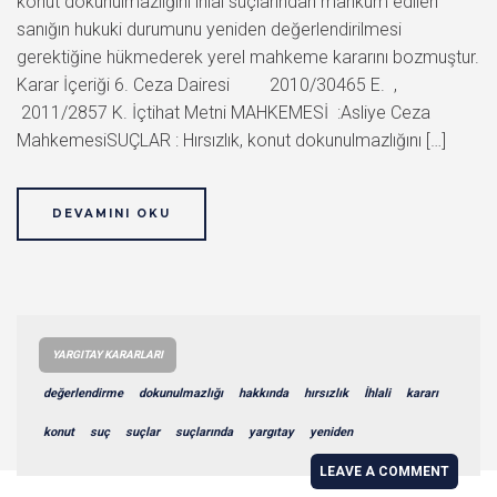
konut dokunulmazlığını ihlal suçlarından mahkum edilen
sanığın hukuki durumunu yeniden değerlendirilmesi
gerektiğine hükmederek yerel mahkeme kararını bozmuştur.
Karar İçeriği 6. Ceza Dairesi 2010/30465 E. ,
2011/2857 K. İçtihat Metni MAHKEMESİ :Asliye Ceza
MahkemesiSUÇLAR : Hırsızlık, konut dokunulmazlığını […]
DEVAMINI OKU
YARGITAY KARARLARI
değerlendirme
dokunulmazlığı
hakkında
hırsızlık
İhlali
kararı
konut
suç
suçlar
suçlarında
yargıtay
yeniden
LEAVE A COMMENT