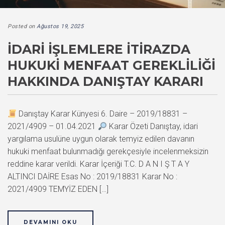
Posted on
Ağustos 19, 2025
İDARI İŞLEMLERE İTIRAZDA
HUKUKI MENFAAT GEREKLILIĞI
HAKKINDA DANIŞTAY KARARI
Danıştay Karar Künyesi 6. Daire – 2019/18831 –
2021/4909 – 01.04.2021
Karar Özeti Danıştay, idari
yargılama usulüne uygun olarak temyiz edilen davanın
hukuki menfaat bulunmadığı gerekçesiyle incelenmeksizin
reddine karar verildi. Karar İçeriği T.C. D A N I Ş T A Y
ALTINCI DAİRE Esas No : 2019/18831 Karar No :
2021/4909 TEMYİZ EDEN […]
DEVAMINI OKU