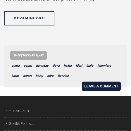
DEVAMINI OKU
DANIŞTAY KARARLARI
açma
aşımı
danıştay
dava
hakkı
İdari
İhale
İşlemlere
karar
kararı
karşı
süre
Üzerine
LEAVE A COMMENT
Hakkımızda
Gizlilik Politikası