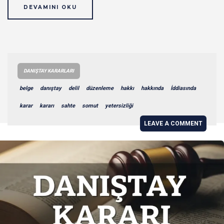
DEVAMINI OKU
DANIŞTAY KARARLARI
belge
danıştay
delil
düzenleme
hakkı
hakkında
İddiasında
karar
kararı
sahte
somut
yetersizliği
LEAVE A COMMENT