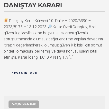
DANIŞTAY KARARI
Danıştay Karar Künyesi 10. Daire – 2020/6390 –
2023/8175 – 13.12.2023
Karar Özeti Danıştay, özel
güvenlik görevlisi olma başvurusu sonrası güvenlik
soruşturmasında olumsuz değerlendirme yapılan davacının
itirazını değerlendirerek, olumsuz ġüvenlik bilgisi için somut
bir delil olmadığını belirlemiş ve dava konusu işlemi iptal
etmiştir. Karar İçeriği T.C. D A N I Ş T A […]
DEVAMINI OKU
DANIŞTAY KARARLARI