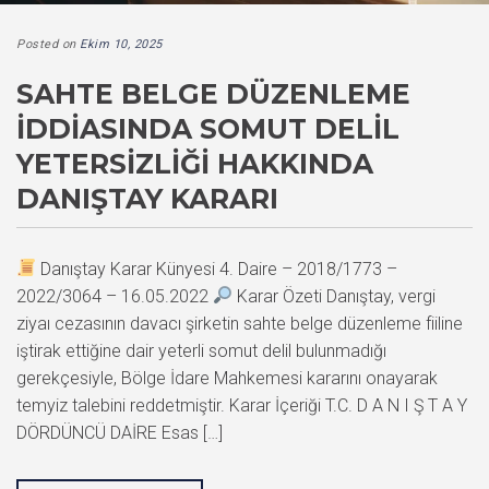
Posted on
Ekim 10, 2025
SAHTE BELGE DÜZENLEME
İDDIASINDA SOMUT DELIL
YETERSIZLIĞI HAKKINDA
DANIŞTAY KARARI
Danıştay Karar Künyesi 4. Daire – 2018/1773 –
2022/3064 – 16.05.2022
Karar Özeti Danıştay, vergi
ziyaı cezasının davacı şirketin sahte belge düzenleme fiiline
iştirak ettiğine dair yeterli somut delil bulunmadığı
gerekçesiyle, Bölge İdare Mahkemesi kararını onayarak
temyiz talebini reddetmiştir. Karar İçeriği T.C. D A N I Ş T A Y
DÖRDÜNCÜ DAİRE Esas […]