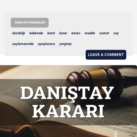
YARGITAY KARARLARI
eksikliği
hakkında
kanıt
karar
kararı
madde
somut
suç
suçlamasında
uyuşturucu
yargıtay
LEAVE A COMMENT