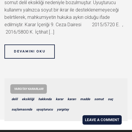
somut delil eksikliği nedeniyle bozulmuştur. Uyuşturucu
kullanımı yalnızca soyut bir ikrar ile desteklenemeyeceği
belirtilerek, mahkumiyetin hukuka aykırı olduğu ifade
edilmiştir. Karar İçeriği 9. Ceza Dairesi 2015/5720 E. ,
2016/5800 K. İçtihat […]
DEVAMINI OKU
YARGITAY KARARLARI
delil
eksikliği
hakkında
karar
kararı
madde
somut
suç
suçlamasında
uyuşturucu
yargıtay
LEAVE A COMMENT