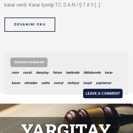
karar verdi. Karar İçeriği T.C. D A N I Ş T A Y […]
DEVAMINI OKU
DANIŞTAY KARARLARI
ceza
cezalı
danıştay
fatura
hakkında
İddialarında
karar
kararı
olmadan
sahte
somut
tarhiyat
tespit
yapılamaz
LEAVE A COMMENT