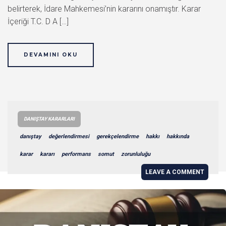
belirterek, İdare Mahkemesi’nin kararını onamıştır. Karar
İçeriği T.C. D A […]
DEVAMINI OKU
DANIŞTAY KARARLARI
danıştay
değerlendirmesi
gerekçelendirme
hakkı
hakkında
karar
kararı
performans
somut
zorunluluğu
LEAVE A COMMENT