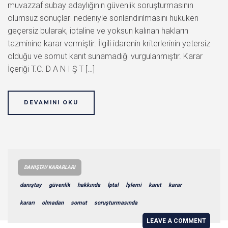
muvazzaf subay adaylığının güvenlik soruşturmasının
olumsuz sonuçları nedeniyle sonlandırılmasını hukuken
geçersiz bularak, iptaline ve yoksun kalınan hakların
tazminine karar vermiştir. İlgili idarenin kriterlerinin yetersiz
olduğu ve somut kanıt sunamadığı vurgulanmıştır. Karar
İçeriği T.C. D A N I Ş T […]
DEVAMINI OKU
DANIŞTAY KARARLARI
danıştay
güvenlik
hakkında
İptal
İşlemi
kanıt
karar
kararı
olmadan
somut
soruşturmasında
LEAVE A COMMENT