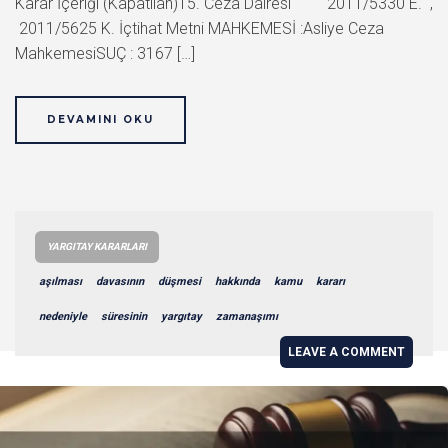
Karar İçeriği (Kapatılan)15. Ceza Dairesi 2011/5330 E. ,
2011/5625 K. İçtihat Metni MAHKEMESİ :Asliye Ceza
MahkemesiSUÇ : 3167 […]
DEVAMINI OKU
YARGITAY KARARLARI
aşılması
davasının
düşmesi
hakkında
kamu
kararı
nedeniyle
süresinin
yargıtay
zamanaşımı
LEAVE A COMMENT