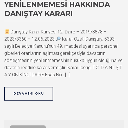
YENILENMEMESI HAKKINDA
DANIŞTAY KARARI
Danıştay Karar Künyesi 12. Daire – 2019/3878 –
2023/3360 – 12.06.2023
Karar Özeti Danıştay, 5393
sayılı Belediye Kanunu’nun 49. maddesi uyarınca personel
giderleri oranlarının aşılması gerekçesiyle davacının
sözleşmesinin yenilenmemesinin hukuka uygun olduğuna ve
davanın reddine karar vermiştir. Karar İçeriği T.C. D A N I Ş T
A Y ONİKİNCİ DAİRE Esas No : […]
DEVAMINI OKU