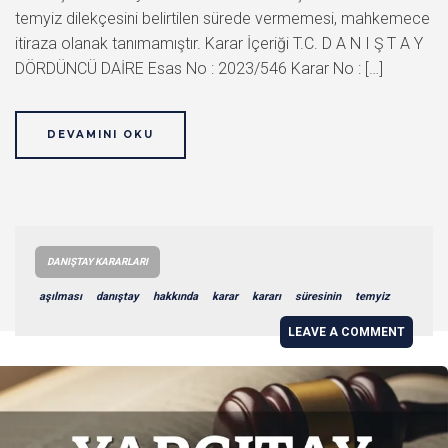
temyiz dilekçesini belirtilen sürede vermemesi, mahkemece
itiraza olanak tanımamıştır. Karar İçeriği T.C. D A N I Ş T A Y
DÖRDÜNCÜ DAİRE Esas No : 2023/546 Karar No : […]
DEVAMINI OKU
DANIŞTAY KARARLARI
aşılması
danıştay
hakkında
karar
kararı
süresinin
temyiz
LEAVE A COMMENT