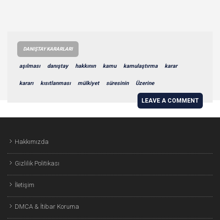
DANIŞTAY KARARLARI
aşılması
danıştay
hakkının
kamu
kamulaştırma
karar
kararı
kısıtlanması
mülkiyet
süresinin
Üzerine
LEAVE A COMMENT
Hakkımızda
Gizlilik Politikası
İletişim
DMCA & İtibar Koruma