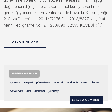
görevlisine yönelik incitici sözlerinin eleştiri sınırlarını aştığı
değerlendirildiği için beraat kararı, mahkumiyet verilmesi
gerektiği yönündeki temyiz itirazları ile bozuldu. Karar İçeriği
2. Ceza Dairesi 2011/27176 E. , 2013/8327 K. İçtihat
Metni Tebliğname No : 2 – 2009/90162MAHKEMESİ : […]
DEVAMINI OKU
YARGITAY KARARLARI
aşılması
eleştiri
görevlisine
hakaret
hakkında
kamu
kararı
sınırlarının
suç
suçunda
yargıtay
LEAVE A COMMENT