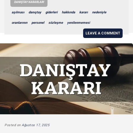
DANIŞTAY KARARLARI
aşılması
danıştay
giderleri
hakkında
kararı
nedeniyle
oranlarının
personel
sözleşme
yenilenmemesi
LEAVE A COMMENT
Posted on
Ağustos 17, 2025