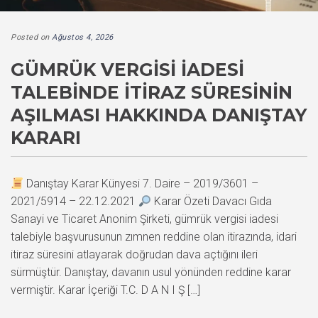
Posted on
Ağustos 4, 2026
GÜMRÜK VERGISI İADESI
TALEBINDE İTIRAZ SÜRESININ
AŞILMASI HAKKINDA DANIŞTAY
KARARI
Danıştay Karar Künyesi 7. Daire – 2019/3601 –
2021/5914 – 22.12.2021
Karar Özeti Davacı Gıda
Sanayi ve Ticaret Anonim Şirketi, gümrük vergisi iadesi
talebiyle başvurusunun zımnen reddine olan itirazında, idari
itiraz süresini atlayarak doğrudan dava açtığını ileri
sürmüştür. Danıştay, davanın usul yönünden reddine karar
vermiştir. Karar İçeriği T.C. D A N I Ş […]