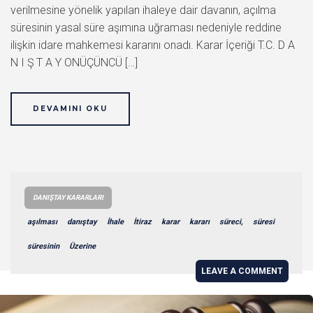
verilmesine yönelik yapılan ihaleye dair davanın, açılma
süresinin yasal süre aşımına uğraması nedeniyle reddine
ilişkin idare mahkemesi kararını onadı. Karar İçeriği T.C. D A
N I Ş T A Y ONÜÇÜNCÜ […]
DEVAMINI OKU
DANIŞTAY KARARLARI
aşılması
danıştay
İhale
İtiraz
karar
kararı
süreci,
süresi
süresinin
Üzerine
LEAVE A COMMENT