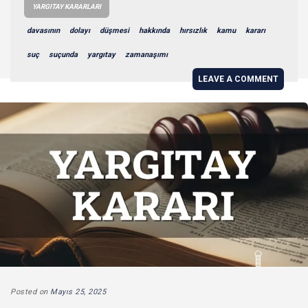
YARGITAY KARARLARI
davasının
dolayı
düşmesi
hakkında
hırsızlık
kamu
kararı
suç
suçunda
yargıtay
zamanaşımı
LEAVE A COMMENT
Posted on
Mayıs 25, 2025