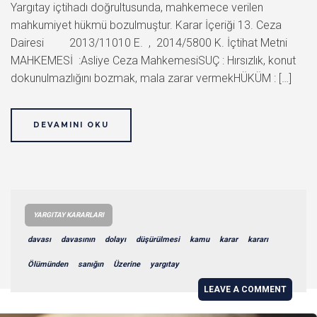
Yargıtay içtihadı doğrultusunda, mahkemece verilen
mahkumiyet hükmü bozulmuştur. Karar İçeriği 13. Ceza
Dairesi 2013/11010 E. , 2014/5800 K. İçtihat Metni
MAHKEMESİ :Asliye Ceza MahkemesiSUÇ : Hırsızlık, konut
dokunulmazlığını bozmak, mala zarar vermekHÜKÜM : […]
DEVAMINI OKU
YARGITAY KARARLARI
davası
davasının
dolayı
düşürülmesi
kamu
karar
kararı
Ölümünden
sanığın
Üzerine
yargıtay
LEAVE A COMMENT