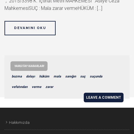
, 2015/3398 K. İçtihat Metni MAHKEMESİ :Asliye Ceza
MahkemesiSUÇ : Mala zarar vermeHÜKÜM : […]
DEVAMINI OKU
YARGITAY KARARLARI
bozma
dolayı
hüküm
mala
sanığın
suç
suçunda
vefatından
verme
zarar
LEAVE A COMMENT
Hakkımızda