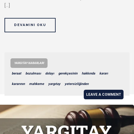
[…]
DEVAMINI OKU
YARGITAY KARARLARI
beraat
bozulması
dolayı
gerekçesinin
hakkında
kararı
kararının
mahkeme
yargıtay
yetersizliğinden
LEAVE A COMMENT