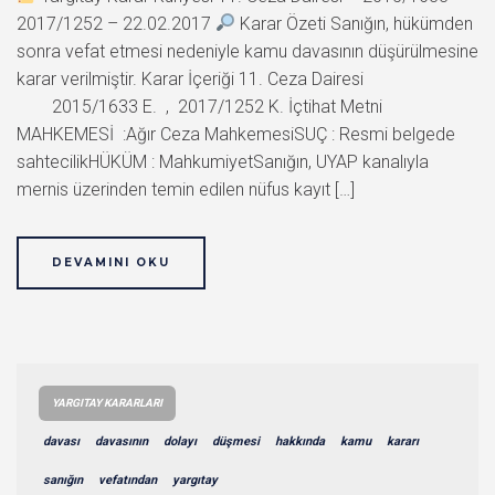
2017/1252 – 22.02.2017
Karar Özeti Sanığın, hükümden
sonra vefat etmesi nedeniyle kamu davasının düşürülmesine
karar verilmiştir. Karar İçeriği 11. Ceza Dairesi
2015/1633 E. , 2017/1252 K. İçtihat Metni
MAHKEMESİ :Ağır Ceza MahkemesiSUÇ : Resmi belgede
sahtecilikHÜKÜM : MahkumiyetSanığın, UYAP kanalıyla
mernis üzerinden temin edilen nüfus kayıt […]
DEVAMINI OKU
YARGITAY KARARLARI
davası
davasının
dolayı
düşmesi
hakkında
kamu
kararı
sanığın
vefatından
yargıtay