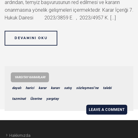
ardından, temyiz başvurusunun red edilmesi ve kararın
onanmasına yönelik gelişmeleri içermektedir. Karar İçeriği 7.
Hukuk Dairesi 2023/3859 E. , 2023/4957 K. […]
DEVAMINI OKU
YARGITAY KARARLARI
dayalı
harici
karar
kararı
satış
sözleşmesi’ne
talebi
tazminat
Üzerine
yargıtay
LEAVE A COMMENT
Hakkımızda