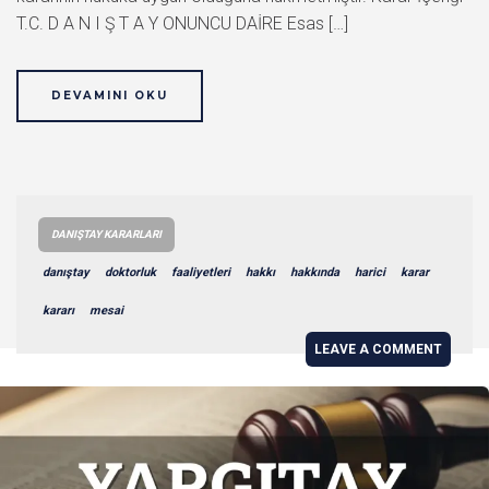
T.C. D A N I Ş T A Y ONUNCU DAİRE Esas […]
DEVAMINI OKU
DANIŞTAY KARARLARI
danıştay
doktorluk
faaliyetleri
hakkı
hakkında
harici
karar
kararı
mesai
LEAVE A COMMENT