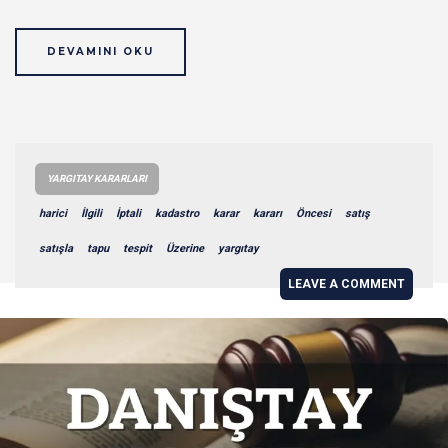
DEVAMINI OKU
YARGITAY KARARLARI
harici
İlgili
İptali
kadastro
karar
kararı
Öncesi
satış
satışla
tapu
tespit
Üzerine
yargıtay
LEAVE A COMMENT