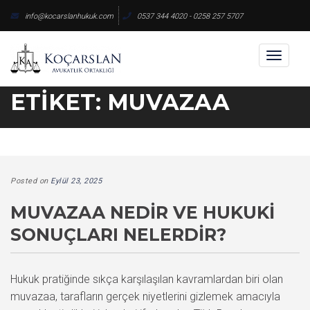
Skip
info@kocarslanhukuk.com
0537 344 4020 - 0258 257 5707
to
content
Toggl
naviga
ETIKET:
MUVAZAA
Posted on
Eylül 23, 2025
MUVAZAA NEDIR VE HUKUKI
SONUÇLARI NELERDIR?
Hukuk pratiğinde sıkça karşılaşılan kavramlardan biri olan
muvazaa, tarafların gerçek niyetlerini gizlemek amacıyla