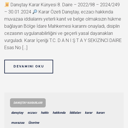
Danıştay Karar Künyesi 8. Daire – 2022/98 – 2024/249
– 30.01.2024
Karar Özeti Danıştay, eczacı hakkında
muvazaa iddialarını yeterli kanıt ve belge olmaksızın hükme
bağlayan Bölge İdare Mahkemesi kararını onayladı, disiplin
cezasının uygulanabilirliğini ve geçerli yasal dayanakları
vurguladı. Karar İçeriği T.C. D A N I Ş T A Y SEKİZİNCİ DAİRE
Esas No […]
DEVAMINI OKU
DANIŞTAY KARARLARI
danıştay
eczacı
hakkı
hakkında
İddiaları
karar
kararı
muvazaa
Üzerine