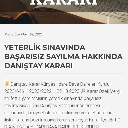
Posted on
Mart 28, 2025
YETERLIK SINAVINDA
BAŞARISIZ SAYILMA HAKKINDA
DANIŞTAY KARARI
Danıştay Karar Künyesi İdare Dava Daireleri Kurulu –
2023/646 – 2023/2022 – 25.10.2023
Karar Özeti Vergi
müfettiş yardımcısının yeterlik sınavında başarısız
sayılmasına ilişkin Danıştay kararının incelenmesi
sonucunda, bireysel işlemin iptaline ve vekalet ücretine
ilişkin kararın bozulmasına karar verilmiştir. Karar İçeriği T.C.
D A N I Ş T A Y İDARİ DAVA DAİRELERİ KURULU […]