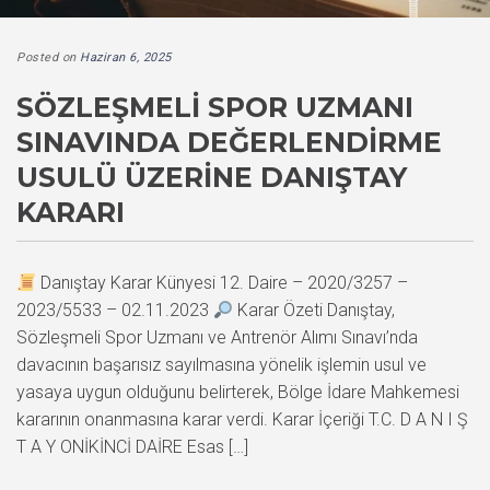
Posted on
Haziran 6, 2025
SÖZLEŞMELI SPOR UZMANI
SINAVINDA DEĞERLENDIRME
USULÜ ÜZERINE DANIŞTAY
KARARI
Danıştay Karar Künyesi 12. Daire – 2020/3257 –
2023/5533 – 02.11.2023
Karar Özeti Danıştay,
Sözleşmeli Spor Uzmanı ve Antrenör Alımı Sınavı’nda
davacının başarısız sayılmasına yönelik işlemin usul ve
yasaya uygun olduğunu belirterek, Bölge İdare Mahkemesi
kararının onanmasına karar verdi. Karar İçeriği T.C. D A N I Ş
T A Y ONİKİNCİ DAİRE Esas […]