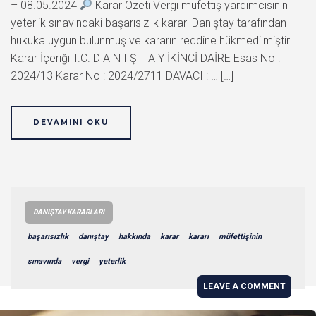
– 08.05.2024
Karar Özeti Vergi müfettiş yardımcısının
yeterlik sınavındaki başarısızlık kararı Danıştay tarafından
hukuka uygun bulunmuş ve kararın reddine hükmedilmiştir.
Karar İçeriği T.C. D A N I Ş T A Y İKİNCİ DAİRE Esas No :
2024/13 Karar No : 2024/2711 DAVACI : … […]
DEVAMINI OKU
DANIŞTAY KARARLARI
başarısızlık
danıştay
hakkında
karar
kararı
müfettişinin
sınavında
vergi
yeterlik
LEAVE A COMMENT