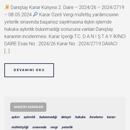
Danıştay Karar Künyesi 2. Daire – 2024/26 – 2024/2719
– 08.05.2024
Karar Özeti Vergi müfettiş yardımcısının
yeterlik sınavında başarısız sayılmasına ilişkin işlemde
hukuka aykırılık bulunmadığı sonucuna varılan Danıştay
kararının incelenmesi. Karar İçeriği T.C. D A N I Ş T A Y İKİNCİ
DAİRE Esas No : 2024/26 Karar No : 2024/2719 DAVACI :
[…]
DEVAMINI OKU
DANIŞTAY KARARLARI
aykırı
aykırılık
bulunmadığı
detaylı
hukuka
İnceleme
kararı
müfettişliği
sınavında
vergi
yeterlik