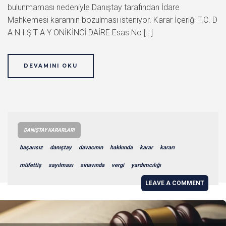
bulunmaması nedeniyle Danıştay tarafından İdare
Mahkemesi kararının bozulması isteniyor. Karar İçeriği T.C. D
A N I Ş T A Y ONİKİNCİ DAİRE Esas No […]
DEVAMINI OKU
DANIŞTAY KARARLARI
başarısız
danıştay
davacının
hakkında
karar
kararı
müfettiş
sayılması
sınavında
vergi
yardımcılığı
LEAVE A COMMENT