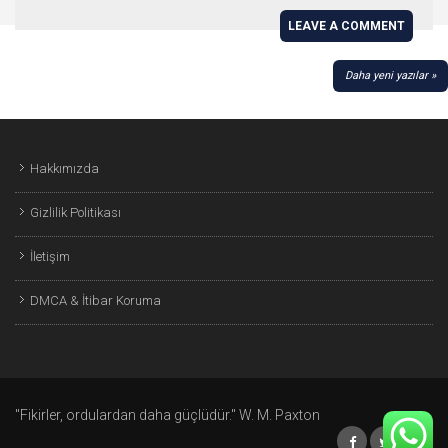
LEAVE A COMMENT
YAZI
Daha yeni yazılar
GEZINMESI
Hakkımızda
Gizlilik Politikası
İletişim
DMCA & İtibar Koruma
"Fikirler, ordulardan daha güçlüdür." W. M. Paxton