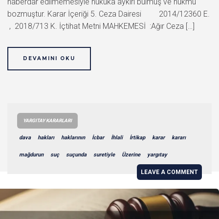
haberdar edilmemesiyle hukuka aykırı bulmuş ve hükmü
bozmuştur. Karar İçeriği 5. Ceza Dairesi 2014/12360 E.
, 2018/713 K. İçtihat Metni MAHKEMESİ :Ağır Ceza […]
DEVAMINI OKU
YARGITAY KARARLARI
dava
hakları
haklarının
İcbar
İhlali
İrtikap
karar
kararı
mağdurun
suç
suçunda
suretiyle
Üzerine
yargıtay
LEAVE A COMMENT