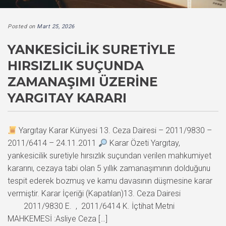
Posted on
Mart 25, 2026
YANKESICILIK SURETIYLE
HIRSIZLIK SUÇUNDA
ZAMANAŞIMI ÜZERINE
YARGITAY KARARI
Yargıtay Karar Künyesi 13. Ceza Dairesi – 2011/9830 –
2011/6414 – 24.11.2011
Karar Özeti Yargıtay,
yankesicilik suretiyle hırsızlık suçundan verilen mahkumiyet
kararını, cezaya tabi olan 5 yıllık zamanaşımının dolduğunu
tespit ederek bozmuş ve kamu davasının düşmesine karar
vermiştir. Karar İçeriği (Kapatılan)13. Ceza Dairesi
2011/9830 E. , 2011/6414 K. İçtihat Metni
MAHKEMESİ :Asliye Ceza […]