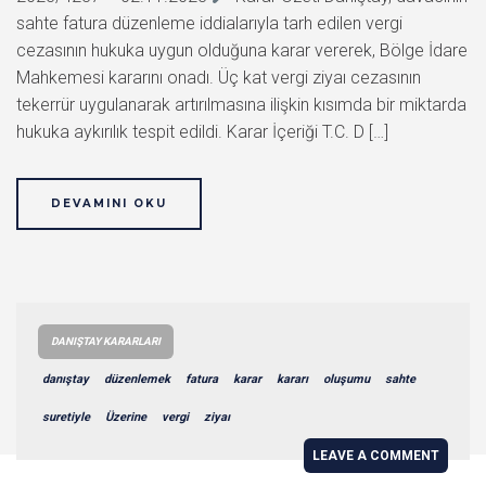
sahte fatura düzenleme iddialarıyla tarh edilen vergi
cezasının hukuka uygun olduğuna karar vererek, Bölge İdare
Mahkemesi kararını onadı. Üç kat vergi ziyaı cezasının
tekerrür uygulanarak artırılmasına ilişkin kısımda bir miktarda
hukuka aykırılık tespit edildi. Karar İçeriği T.C. D […]
DEVAMINI OKU
DANIŞTAY KARARLARI
danıştay
düzenlemek
fatura
karar
kararı
oluşumu
sahte
suretiyle
Üzerine
vergi
ziyaı
LEAVE A COMMENT