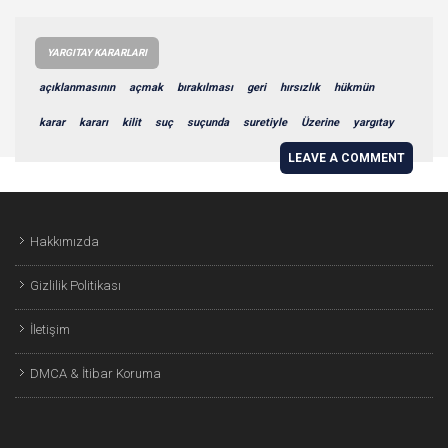
YARGITAY KARARLARI
açıklanmasının
açmak
bırakılması
geri
hırsızlık
hükmün
karar
kararı
kilit
suç
suçunda
suretiyle
Üzerine
yargıtay
LEAVE A COMMENT
Hakkımızda
Gizlilik Politikası
İletişim
DMCA & İtibar Koruma