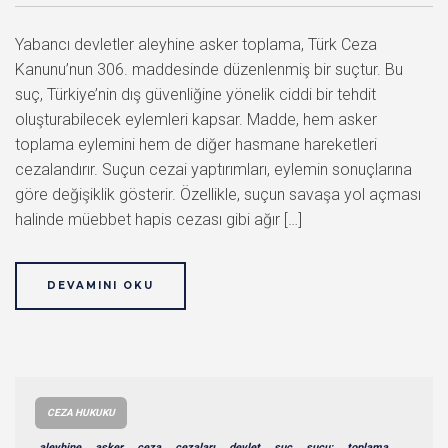
Yabancı devletler aleyhine asker toplama, Türk Ceza
Kanunu’nun 306. maddesinde düzenlenmiş bir suçtur. Bu
suç, Türkiye’nin dış güvenliğine yönelik ciddi bir tehdit
oluşturabilecek eylemleri kapsar. Madde, hem asker
toplama eylemini hem de diğer hasmane hareketleri
cezalandırır. Suçun cezai yaptırımları, eylemin sonuçlarına
göre değişiklik gösterir. Özellikle, suçun savaşa yol açması
halinde müebbet hapis cezası gibi ağır […]
DEVAMINI OKU
CEZA HUKUKU
aleyhine
asker
ceza
cezaları
devlet
suç
suçu:
toplama