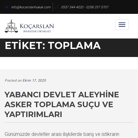
Skip
info@kocarslanhukuk.com
0537 344 4020 - 0258 257 5707
to
content
Toggl
naviga
ETIKET:
TOPLAMA
Posted on
Ekim 17, 2025
YABANCI DEVLET ALEYHINE
ASKER TOPLAMA SUÇU VE
YAPTIRIMLARI
Günümüzde devletler arası ilişkilerde barış ve istikrarın