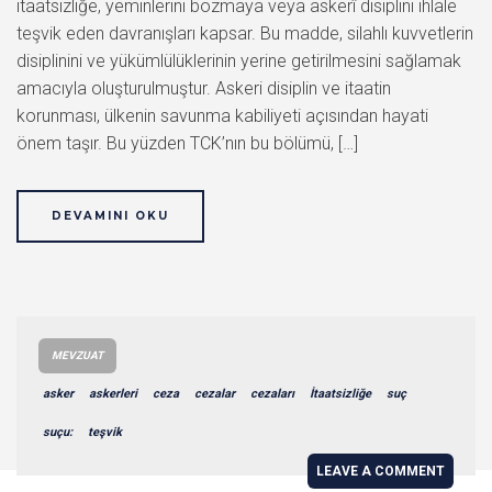
itaatsizliğe, yeminlerini bozmaya veya askerî disiplini ihlale
teşvik eden davranışları kapsar. Bu madde, silahlı kuvvetlerin
disiplinini ve yükümlülüklerinin yerine getirilmesini sağlamak
amacıyla oluşturulmuştur. Askeri disiplin ve itaatin
korunması, ülkenin savunma kabiliyeti açısından hayati
önem taşır. Bu yüzden TCK’nın bu bölümü, […]
DEVAMINI OKU
MEVZUAT
asker
askerleri
ceza
cezalar
cezaları
İtaatsizliğe
suç
suçu:
teşvik
LEAVE A COMMENT