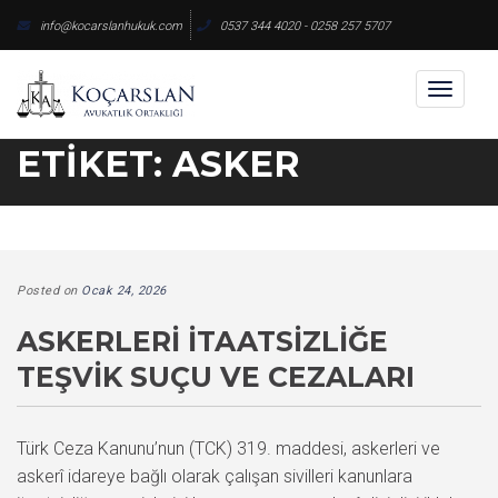
Skip
info@kocarslanhukuk.com
0537 344 4020 - 0258 257 5707
to
content
Toggl
naviga
ETIKET:
ASKER
Posted on
Ocak 24, 2026
ASKERLERI İTAATSIZLIĞE
TEŞVIK SUÇU VE CEZALARI
Türk Ceza Kanunu’nun (TCK) 319. maddesi, askerleri ve
askerî idareye bağlı olarak çalışan sivilleri kanunlara