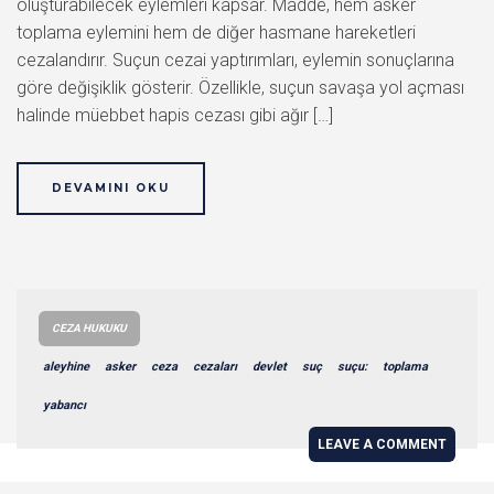
oluşturabilecek eylemleri kapsar. Madde, hem asker
toplama eylemini hem de diğer hasmane hareketleri
cezalandırır. Suçun cezai yaptırımları, eylemin sonuçlarına
göre değişiklik gösterir. Özellikle, suçun savaşa yol açması
halinde müebbet hapis cezası gibi ağır […]
DEVAMINI OKU
CEZA HUKUKU
aleyhine
asker
ceza
cezaları
devlet
suç
suçu:
toplama
yabancı
LEAVE A COMMENT