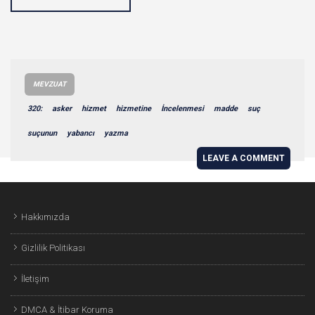
MEVZUAT
320:
asker
hizmet
hizmetine
İncelenmesi
madde
suç
suçunun
yabancı
yazma
LEAVE A COMMENT
Hakkımızda
Gizlilik Politikası
İletişim
DMCA & İtibar Koruma