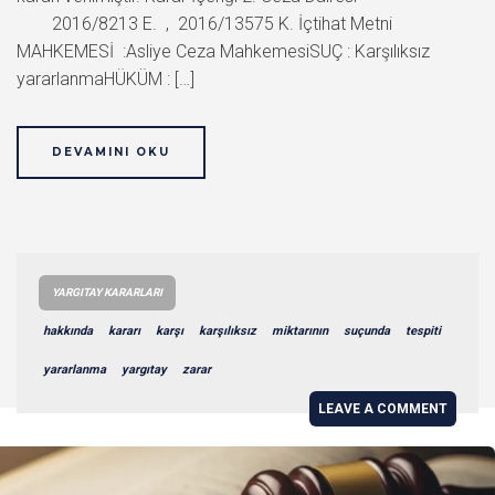
2016/8213 E. , 2016/13575 K. İçtihat Metni
MAHKEMESİ :Asliye Ceza MahkemesiSUÇ : Karşılıksız
yararlanmaHÜKÜM : […]
DEVAMINI OKU
YARGITAY KARARLARI
hakkında
kararı
karşı
karşılıksız
miktarının
suçunda
tespiti
yararlanma
yargıtay
zarar
LEAVE A COMMENT