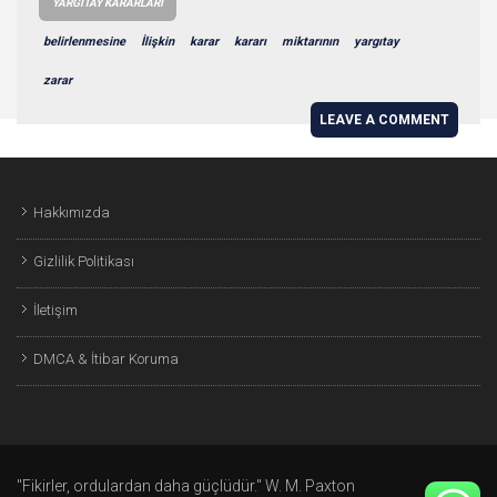
YARGITAY KARARLARI
belirlenmesine
İlişkin
karar
kararı
miktarının
yargıtay
zarar
LEAVE A COMMENT
Hakkımızda
Gizlilik Politikası
İletişim
DMCA & İtibar Koruma
"Fikirler, ordulardan daha güçlüdür." W. M. Paxton