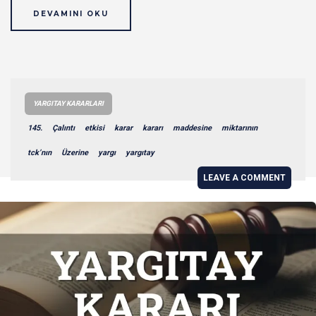
DEVAMINI OKU
YARGITAY KARARLARI
145.
Çalıntı
etkisi
karar
kararı
maddesine
miktarının
tck’nın
Üzerine
yargı
yargıtay
LEAVE A COMMENT