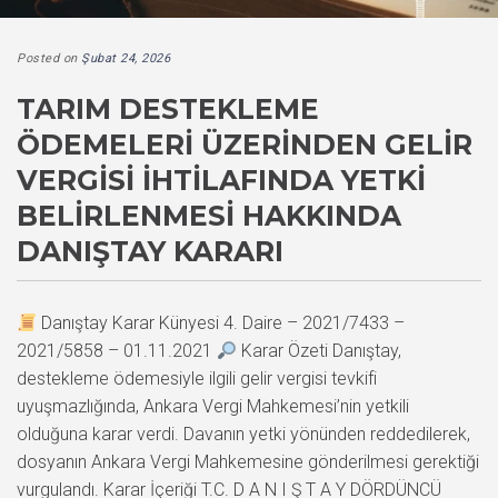
Posted on
Şubat 24, 2026
TARIM DESTEKLEME
ÖDEMELERI ÜZERINDEN GELIR
VERGISI İHTILAFINDA YETKI
BELIRLENMESI HAKKINDA
DANIŞTAY KARARI
Danıştay Karar Künyesi 4. Daire – 2021/7433 –
2021/5858 – 01.11.2021
Karar Özeti Danıştay,
destekleme ödemesiyle ilgili gelir vergisi tevkifi
uyuşmazlığında, Ankara Vergi Mahkemesi’nin yetkili
olduğuna karar verdi. Davanın yetki yönünden reddedilerek,
dosyanın Ankara Vergi Mahkemesine gönderilmesi gerektiği
vurgulandı. Karar İçeriği T.C. D A N I Ş T A Y DÖRDÜNCÜ