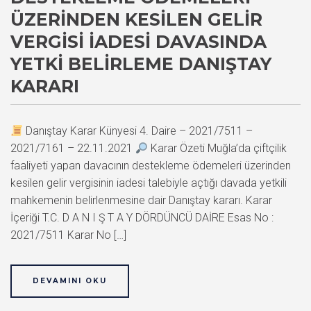
ÜZERINDEN KESILEN GELIR
VERGISI İADESI DAVASINDA
YETKI BELIRLEME DANIŞTAY
KARARI
Danıştay Karar Künyesi 4. Daire – 2021/7511 –
2021/7161 – 22.11.2021
Karar Özeti Muğla’da çiftçilik
faaliyeti yapan davacının destekleme ödemeleri üzerinden
kesilen gelir vergisinin iadesi talebiyle açtığı davada yetkili
mahkemenin belirlenmesine dair Danıştay kararı. Karar
İçeriği T.C. D A N I Ş T A Y DÖRDÜNCÜ DAİRE Esas No :
2021/7511 Karar No […]
DEVAMINI OKU