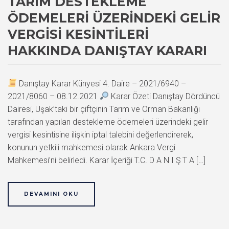
TARIM DESTEKLEME
ÖDEMELERI ÜZERINDEKI GELIR
VERGISI KESINTILERI
HAKKINDA DANIŞTAY KARARI
Danıştay Karar Künyesi 4. Daire – 2021/6940 –
2021/8060 – 08.12.2021
Karar Özeti Danıştay Dördüncü
Dairesi, Uşak’taki bir çiftçinin Tarım ve Orman Bakanlığı
tarafından yapılan destekleme ödemeleri üzerindeki gelir
vergisi kesintisine ilişkin iptal talebini değerlendirerek,
konunun yetkili mahkemesi olarak Ankara Vergi
Mahkemesi’ni belirledi. Karar İçeriği T.C. D A N I Ş T A […]
DEVAMINI OKU