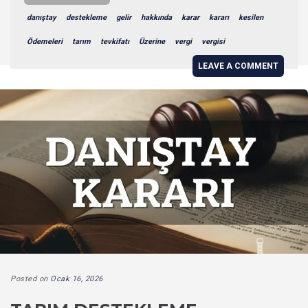
danıştay
destekleme
gelir
hakkında
karar
kararı
kesilen
Ödemeleri
tarım
tevkifatı
Üzerine
vergi
vergisi
LEAVE A COMMENT
Posted on
Ocak 16, 2026