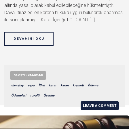
altında yasal olarak kabul edilebileceğine hükmetmiştir.
Dava, itiraz edilen kararın hukuka uygun bulunarak onanması
ile sonuçlanmıştır. Karar İçeriği T.C. D A N I […]
DEVAMINI OKU
DANIŞTAY KARARLARI
danıştay
eşya
İthal
karar
kararı
kıymeti
Ödeme
Ödemeleri
royalti
Üzerine
LEAVE A COMMENT