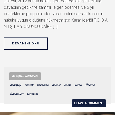
Dairesi, 2012 yılında haksız gelir desteği aldığını belirttiği
davacının gecikme zammı ile geri ödemesi ve 5 yıl
destekleme programından yararlandırılmaması kararının
hukuka uygun olduğuna hükmetmiştir. Karar İçeriği T.C. D A
N I Ş T A Y ONUNCU DAİRE […]
DEVAMINI OKU
DANIŞTAY KARARLARI
danıştay
destek
hakkında
haksız
karar
kararı
Ödeme
Ödemeleri
tarımsal
LEAVE A COMMENT