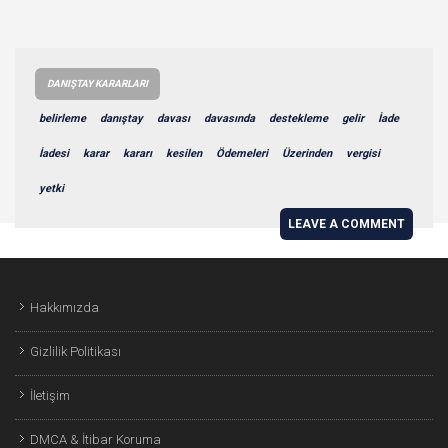
DANIŞTAY KARARLARI
belirleme
danıştay
davası
davasında
destekleme
gelir
İade
İadesi
karar
kararı
kesilen
Ödemeleri
Üzerinden
vergisi
yetki
LEAVE A COMMENT
Hakkımızda
Gizlilik Politikası
İletişim
DMCA & İtibar Koruma