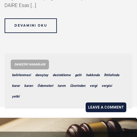
DAİRE Esas […]
DEVAMINI OKU
DANIŞTAY KARARLARI
belirlenmesi
danıştay
destekleme
gelir
hakkında
İhtilafında
karar
kararı
Ödemeleri
tarım
Üzerinden
vergi
vergisi
yetki
LEAVE A COMMENT