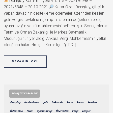
Danıştay Karar Künyesi 4. Daire – 2021/6998 –
2021/5348 – 20.10.2021
Karar Özeti Danıştay, çiftçilik
yapan davacının destekleme ödemeleri üzerinden kesilen
gelir vergisi tevkifine ilişkin iptal istemini değerlendirerek,
uyuşmazlığın yetkili mahkemesini belirlemiştir. Sonuç olarak,
Tarım ve Orman Bakanlığı ile Merkez Saymanlık
Müdürlüğü’nün yer aldığı Ankara Vergi Mahkemesi’nin yetkili
olduğuna hükmetmiştir. Karar İçeriği T.C. […]
DEVAMINI OKU
DANIŞTAY KARARLARI
danıştay
destekleme
gelir
hakkında
karar
kararı
kesilen
Ödemeleri
tarım
uyuşmazlığı
Üzerinden
vergi
vergisi