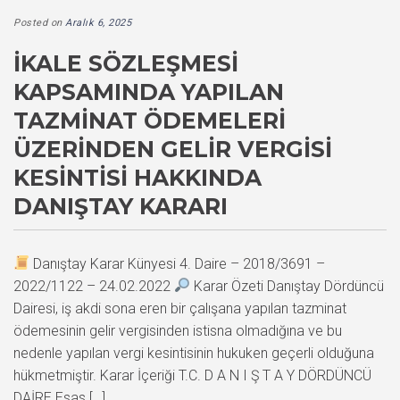
Posted on
Aralık 6, 2025
İKALE SÖZLEŞMESI
KAPSAMINDA YAPILAN
TAZMINAT ÖDEMELERI
ÜZERINDEN GELIR VERGISI
KESINTISI HAKKINDA
DANIŞTAY KARARI
Danıştay Karar Künyesi 4. Daire – 2018/3691 –
2022/1122 – 24.02.2022
Karar Özeti Danıştay Dördüncü
Dairesi, iş akdi sona eren bir çalışana yapılan tazminat
ödemesinin gelir vergisinden istisna olmadığına ve bu
nedenle yapılan vergi kesintisinin hukuken geçerli olduğuna
hükmetmiştir. Karar İçeriği T.C. D A N I Ş T A Y DÖRDÜNCÜ
DAİRE Esas […]