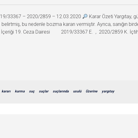
 2019/33367 – 2020/2859 – 12.03.2020
Karar Özeti Yargıtay, g
elirtmiş, bu nedenle bozma kararı vermiştir. Ayrıca, sanığın bird
arar İçeriği 19. Ceza Dairesi 2019/33367 E. , 2020/2859 K. İçtih
kararı
kurma
suç
suçlar
suçlarında
usulü
Üzerine
yargıtay