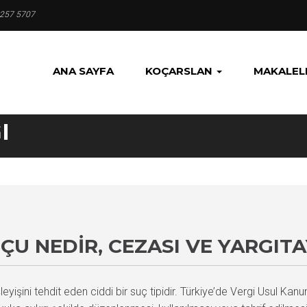
 257 5707
ANA SAYFA
KOÇARSLAN
MAKALEL
I
UÇU NEDIR, CEZASI VE YARGIT
şleyişini tehdit eden ciddi bir suç tipidir. Türkiye’de Vergi Usul