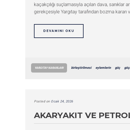
kaçakçılığı suçlamasıyla açılan dava, sanıklar arası
gerekçesiyle Yargıtay tarafından bozma kararı 
DEVAMINI OKU
birleştirilmesi
eylemlerin
göç
göç
YARGITAY KARARLARI
Posted on
Ocak 24, 2026
AKARYAKIT VE PETROL