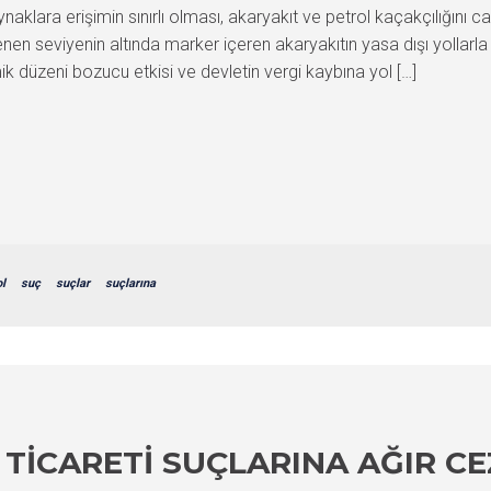
lara erişimin sınırlı olması, akaryakıt ve petrol kaçakçılığını cazi
enen seviyenin altında marker içeren akaryakıtın yasa dışı yollarla
ik düzeni bozucu etkisi ve devletin vergi kaybına yol […]
ol
suç
suçlar
suçlarına
E TICARETI SUÇLARINA AĞIR C