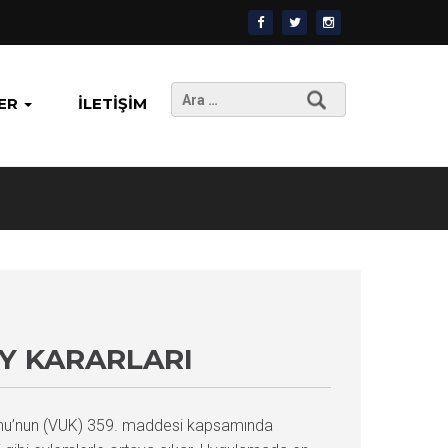
Arama:
ER
İLETIŞIM
AY KARARLARI
 Kanunu’nun (VUK) 359. maddesi kapsamında