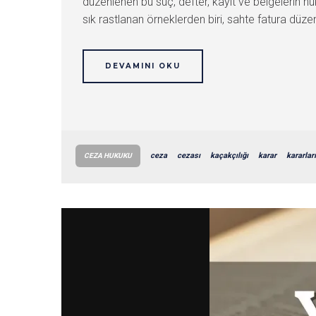
düzenlenen bu suç, defter, kayıt ve belgelerin h
sık rastlanan örneklerden biri, sahte fatura düze
DEVAMINI OKU
ceza
cezası
kaçakçılığı
karar
kararları
CEZA HUKUKU