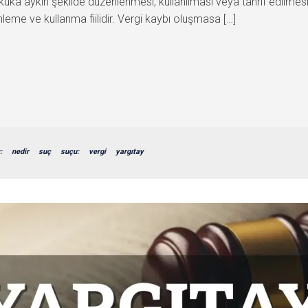
ukuka aykırı şekilde düzenlenmesi, kullanılması veya tahrif edilme
nleme ve kullanma fiilidir. Vergi kaybı oluşmasa […]
:
nedir
suç
suçu:
vergi
yargıtay