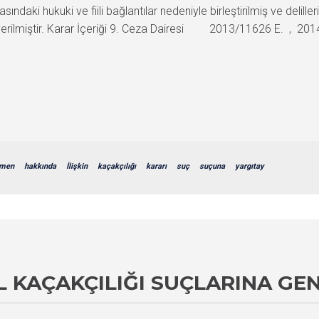
ndaki hukuki ve fiili bağlantılar nedeniyle birleştirilmiş ve deliller
verilmiştir. Karar İçeriği 9. Ceza Dairesi 2013/11626 E. , 201
men
hakkında
İlişkin
kaçakçılığı
kararı
suç
suçuna
yargıtay
 KAÇAKÇILIĞI SUÇLARINA GEN