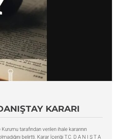
DANIŞTAY KARARI
Kurumu tarafından verilen ihale kararının
dığını belirtti. Karar İçeriği T.C. D A N I Ş T A