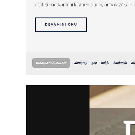
mahkeme kararını kısmen onadı, ancak vekalet üc
DEVAMINI OKU
danıştay
geç
hakkı
hakkında
hi
DANIŞTAY KARARLARI