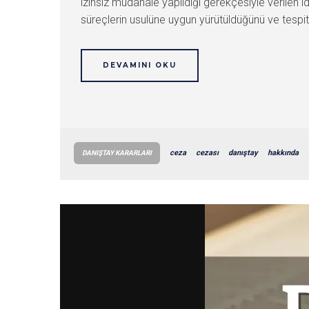
izinsiz müdahale yapıldığı gerekçesiyle verilen
süreçlerin usulüne uygun yürütüldüğünü ve tespitler
DEVAMINI OKU
ceza
cezası
danıştay
hakkında
DANIŞTAY KARARLARI