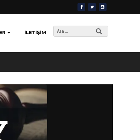
Arama:
ER
İLETIŞIM