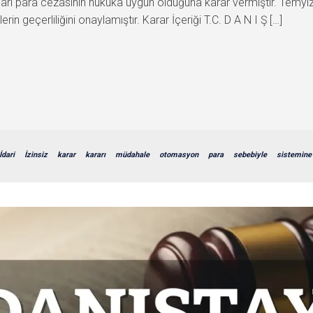
 idari para cezasının hukuka uygun olduğuna karar vermiştir. Te
in geçerliliğini onaylamıştır. Karar İçeriği T.C. D A N I Ş […]
İdari
İzinsiz
karar
kararı
müdahale
otomasyon
para
sebebiyle
sistemine